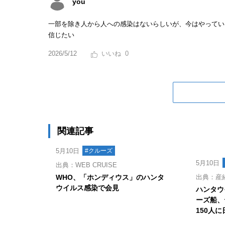
you
一部を除き人から人への感染はないらしいが、今はやってい
信じたい
2026/5/12
0
関連記事
5月10日
#クルーズ
5月10日
出典：WEB CRUISE
WHO、「ホンディウス」のハンタ
出典：産
ウイルス感染で会見
ハンタウ
ーズ船、
150人に