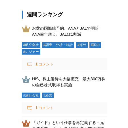
週間ランキング
お盆の国際線予約、ANAとJALで明暗
ANA前年超え、JALは1割減
#航空会社
#調査・分析・統計
#海外
#国内
#レジャー
1
コメント
HIS、株主優待を大幅拡充 最大300万株
の自己株式取得も実施
#旅行会社
#経営
1
コメント
『ガイド』という仕事を再定義する－元