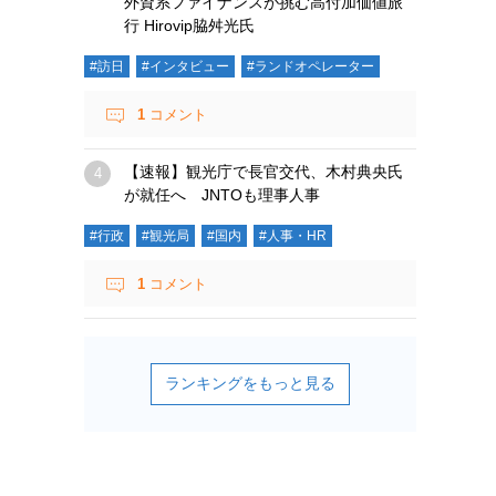
外資系ファイナンスが挑む高付加価値旅
行 Hirovip脇舛光氏
#訪日
#インタビュー
#ランドオペレーター
1
コメント
【速報】観光庁で長官交代、木村典央氏
が就任へ JNTOも理事人事
#行政
#観光局
#国内
#人事・HR
1
コメント