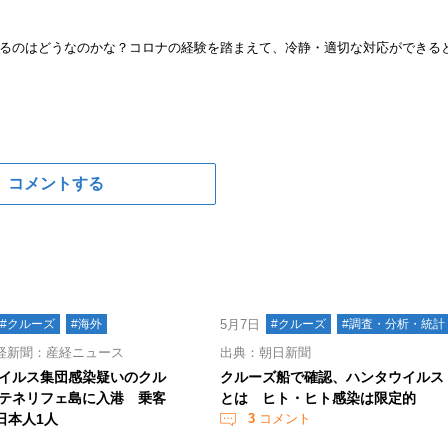
るのはどうなのかな？コロナの経験を踏まえて、冷静・適切な対応ができる
コメントする
#クルーズ
#海外
5月7日
#クルーズ
#調査・分析・統計
経新聞：産経ニュース
出典：朝日新聞
イルス集団感染疑いのクル
クルーズ船で確認、ハンタウイルス
テネリフェ島に入港 乗客
とは ヒト・ヒト感染は限定的
日本人1人
3
コメント