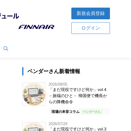
新規会員登録
ログイン
ベンダーさん新着情報
2026/08/05
「まだ現役ですけど何か」vol.4
－旅端のひと－ 帰国便で機長か
らの降機命令
現場の本音コラム
2026/07/29
「まだ現役ですけど何か」vol.3