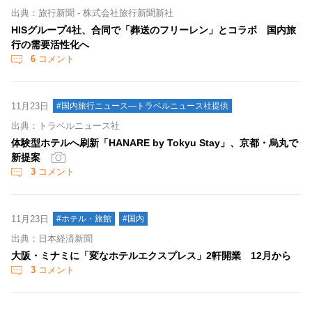
出典：旅行新聞 - 株式会社旅行新聞新社
HISグループ4社、合同で「葬送のフリーレン」とコラボ 国内旅
行の需要活性化へ
6
コメント
11月23日
#国内旅行ニュース―トラベルニュース社提供
出典：トラベルニュース社
体験型ホテルへ刷新「HANARE by Tokyu Stay」、京都・烏丸で
新提案
3
コメント
11月23日
#ホテル・旅館
#国内
出典：日本経済新聞
大阪・ミナミに「変なホテルエクスプレス」2軒開業 12月から
3
コメント