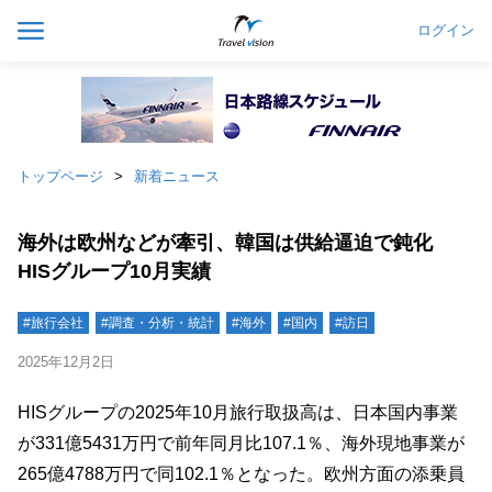
ログイン
トップページ
新着ニュース
海外は欧州などが牽引、韓国は供給逼迫で鈍化
HISグループ10月実績
#旅行会社
#調査・分析・統計
#海外
#国内
#訪日
2025年12月2日
HISグループの2025年10月旅行取扱高は、日本国内事業
が331億5431万円で前年同月比107.1％、海外現地事業が
265億4788万円で同102.1％となった。欧州方面の添乗員