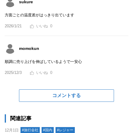
sukure
方面ごとの温度差がはっきり出ています
2026/1/21
0
momokun
順調に売り上げを伸ばしているようで一安心
2025/12/3
0
コメントする
関連記事
12月1日
#旅行会社
#国内
#レジャー