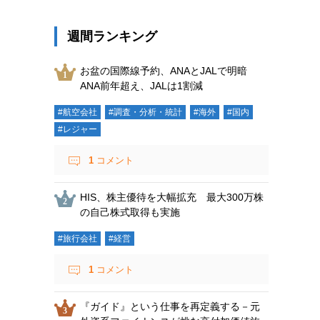
週間ランキング
お盆の国際線予約、ANAとJALで明暗
ANA前年超え、JALは1割減
#航空会社
#調査・分析・統計
#海外
#国内
#レジャー
1
コメント
HIS、株主優待を大幅拡充 最大300万株
の自己株式取得も実施
#旅行会社
#経営
1
コメント
『ガイド』という仕事を再定義する－元