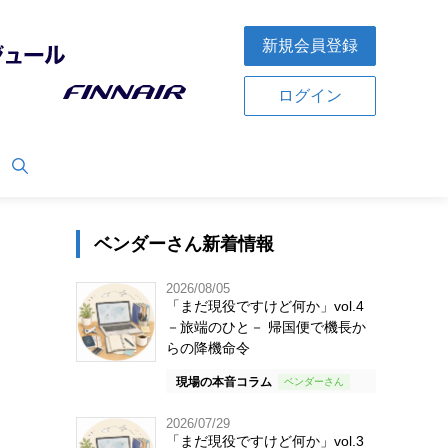
新規会員登録
ログイン
ベンダーさん新着情報
2026/08/05
「まだ現役ですけど何か」vol.4
－旅端のひと－ 帰国便で機長か
らの降機命令
現場の本音コラム
2026/07/29
「まだ現役ですけど何か」vol.3