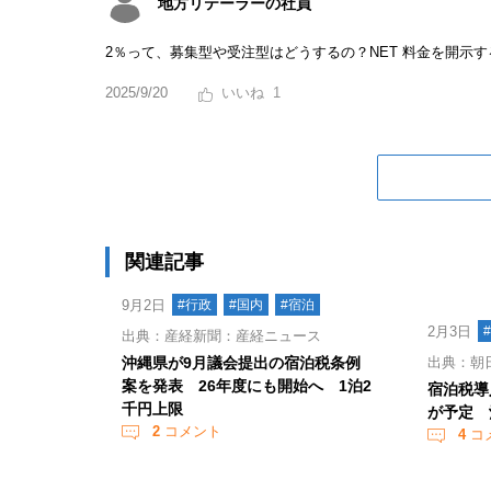
地方リテーラーの社員
2％って、募集型や受注型はどうするの？NET 料金を開示
2025/9/20
1
関連記事
9月2日
#行政
#国内
#宿泊
2月3日
出典：産経新聞：産経ニュース
沖縄県が9月議会提出の宿泊税条例
出典：朝
案を発表 26年度にも開始へ 1泊2
宿泊税導
千円上限
が予定 
2
コメント
4
コ