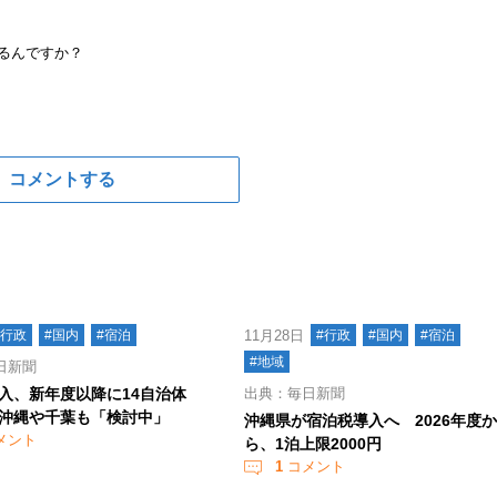
するんですか？
コメントする
#行政
#国内
#宿泊
11月28日
#行政
#国内
#宿泊
#地域
日新聞
入、新年度以降に14自治体
出典：毎日新聞
沖縄や千葉も「検討中」
沖縄県が宿泊税導入へ 2026年度
メント
ら、1泊上限2000円
1
コメント