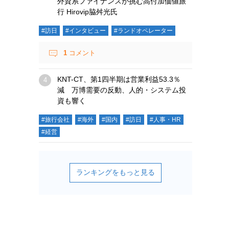
外資系ファイナンスが挑む高付加価値旅
行 Hirovip脇舛光氏
#訪日
#インタビュー
#ランドオペレーター
1
コメント
KNT-CT、第1四半期は営業利益53.3％
減 万博需要の反動、人的・システム投
資も響く
#旅行会社
#海外
#国内
#訪日
#人事・HR
#経営