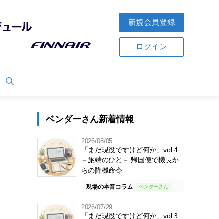
新規会員登録
ログイン
ベンダーさん新着情報
2026/08/05
「まだ現役ですけど何か」vol.4
－旅端のひと－ 帰国便で機長か
らの降機命令
現場の本音コラム
2026/07/29
「まだ現役ですけど何か」vol.3