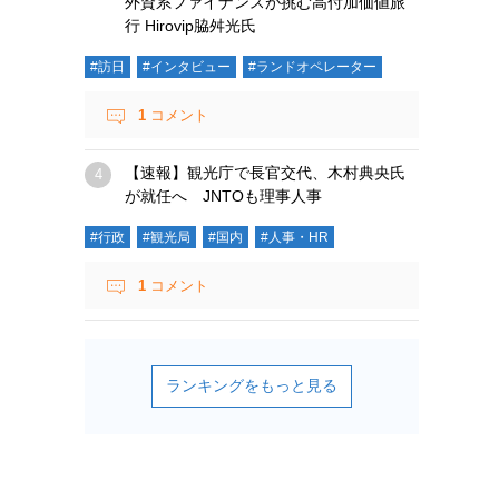
外資系ファイナンスが挑む高付加価値旅
行 Hirovip脇舛光氏
#訪日
#インタビュー
#ランドオペレーター
1
コメント
【速報】観光庁で長官交代、木村典央氏
が就任へ JNTOも理事人事
#行政
#観光局
#国内
#人事・HR
1
コメント