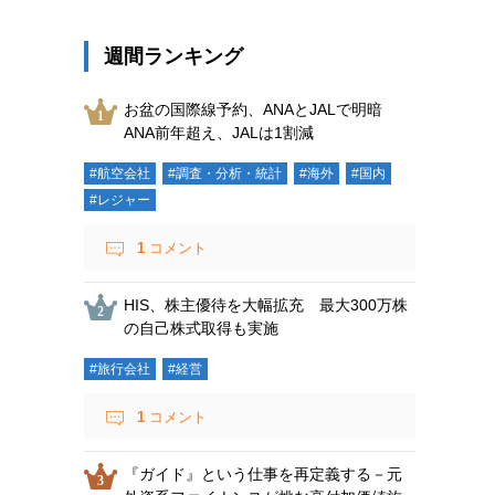
週間ランキング
お盆の国際線予約、ANAとJALで明暗
ANA前年超え、JALは1割減
#航空会社
#調査・分析・統計
#海外
#国内
#レジャー
1
コメント
HIS、株主優待を大幅拡充 最大300万株
の自己株式取得も実施
#旅行会社
#経営
1
コメント
『ガイド』という仕事を再定義する－元