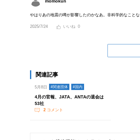
momokun
やはりあの地震の噂が影響したのかなあ。非科学的なことな
2025/7/24
0
関連記事
5月8日
#関連団体
#国内
4月の官報、JATA、ANTAの退会は
53社
2
コメント