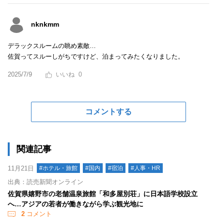
nknkmm
デラックスルームの眺め素敵…
佐賀ってスルーしがちですけど、泊まってみたくなりました。
2025/7/9
0
コメントする
関連記事
11月21日
#ホテル・旅館
#国内
#宿泊
#人事・HR
出典：読売新聞オンライン
佐賀県嬉野市の老舗温泉旅館「和多屋別荘」に日本語学校設立
へ…アジアの若者が働きながら学ぶ観光地に
2
コメント