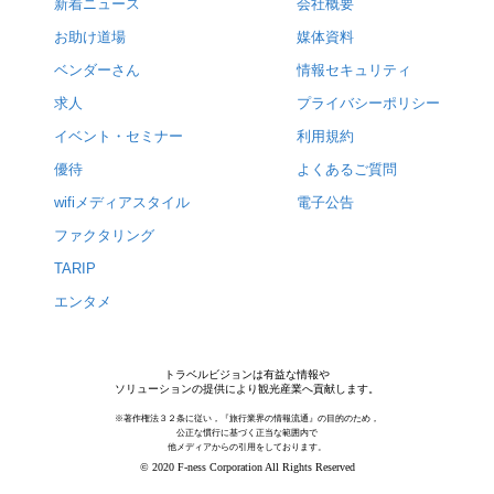
新着ニュース
会社概要
お助け道場
媒体資料
ベンダーさん
情報セキュリティ
求人
プライバシーポリシー
イベント・セミナー
利用規約
優待
よくあるご質問
wifiメディアスタイル
電子公告
ファクタリング
TARIP
エンタメ
トラベルビジョンは有益な情報や
ソリューションの提供により観光産業へ貢献します。
※著作権法３２条に従い，『旅行業界の情報流通』の目的のため，
公正な慣行に基づく正当な範囲内で
他メディアからの引用をしております。
© 2020 F-ness Corporation All Rights Reserved