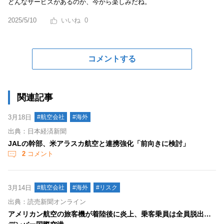
どんなサービスがあるのか、今から楽しみだね。
2025/5/10
0
コメントする
関連記事
3月18日
#航空会社
#海外
出典：日本経済新聞
JALの幹部、米アラスカ航空と連携強化「前向きに検討」
2
コメント
3月14日
#航空会社
#海外
#リスク
出典：読売新聞オンライン
アメリカン航空の旅客機が着陸後に炎上、乗客乗員は全員脱出…