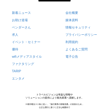
新着ニュース
会社概要
お助け道場
媒体資料
ベンダーさん
情報セキュリティ
求人
プライバシーポリシー
イベント・セミナー
利用規約
優待
よくあるご質問
wifiメディアスタイル
電子公告
ファクタリング
TARIP
エンタメ
トラベルビジョンは有益な情報や
ソリューションの提供により観光産業へ貢献します。
※著作権法３２条に従い，『旅行業界の情報流通』の目的のため，
公正な慣行に基づく正当な範囲内で