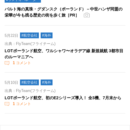
バルト海の真珠・グダンスク（ポーランド）－中世ハンザ同盟の
栄華が今も残る歴史の街を歩く旅［PR］
5月22日
#航空会社
#海外
出典：FlyTeam(フライチーム)
LOTポーランド航空、ワルシャワ〜オラデア線 新規就航 3都市目
のルーマニアへ
1
コメント
5月10日
#航空会社
#海外
出典：FlyTeam(フライチーム)
LOTポーランド航空、初のE2シリーズ導入！ 全3機、7月末から
1
コメント