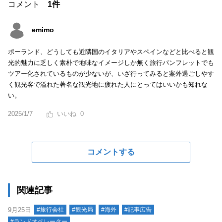
コメント
1件
emimo
ポーランド、どうしても近隣国のイタリアやスペインなどと比べると観
光的魅力に乏しく素朴で地味なイメージしか無く旅行パンフレットでも
ツアー化されているものが少ないが、いざ行ってみると案外過ごしやす
く観光客で溢れた著名な観光地に疲れた人にとってはいいかも知れな
い。
2025/1/7
0
コメントする
関連記事
9月25日
#旅行会社
#観光局
#海外
#記事広告
#ランドオペレーター