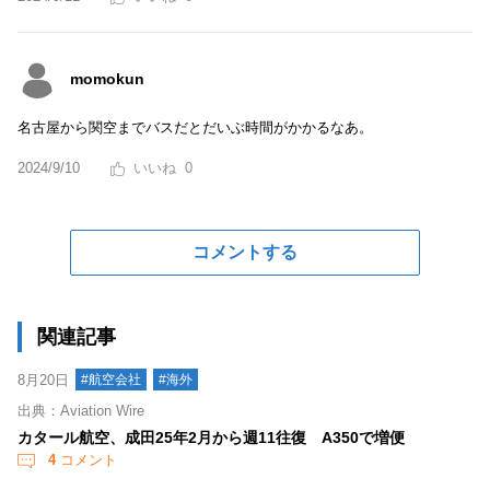
momokun
名古屋から関空までバスだとだいぶ時間がかかるなあ。
2024/9/10
0
コメントする
関連記事
8月20日
#航空会社
#海外
出典：Aviation Wire
カタール航空、成田25年2月から週11往復 A350で増便
4
コメント