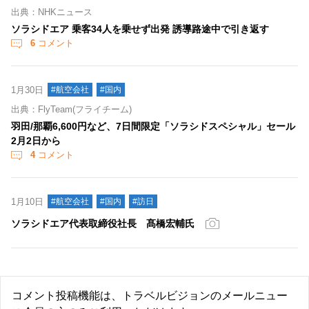
出典：NHKニュース
ソラシドエア 乗客34人を乗せず出発 誘導路途中で引き返す
6
コメント
1月30日
#航空会社
#国内
出典：FlyTeam(フライチーム)
羽田/那覇6,600円など、7日間限定「ソラシドスペシャル」セール
2月2日から
4
コメント
1月10日
#航空会社
#国内
#訪日
ソラシドエア代表取締役社長 髙橋宏輔氏
コメント投稿機能は、トラベルビジョンのメールニュー