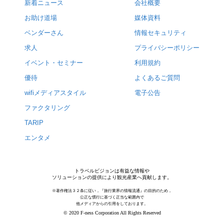
新着ニュース
会社概要
お助け道場
媒体資料
ベンダーさん
情報セキュリティ
求人
プライバシーポリシー
イベント・セミナー
利用規約
優待
よくあるご質問
wifiメディアスタイル
電子公告
ファクタリング
TARIP
エンタメ
トラベルビジョンは有益な情報や
ソリューションの提供により観光産業へ貢献します。
※著作権法３２条に従い，『旅行業界の情報流通』の目的のため，
公正な慣行に基づく正当な範囲内で
他メディアからの引用をしております。
© 2020 F-ness Corporation All Rights Reserved