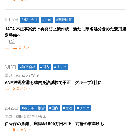
3月27日
#旅行会社
#行政
#関連団体
JATA 不正事案受け再発防止策作成、新たに除名処分含めた懲戒規
定整備へ
11
コメント
3月5日
#航空会社
#国内
#リスク
出典：Aviation Wire
ANA沖縄空港も構内免許試験で不正 グループ3社に
5
コメント
2月26日
#ホテル・旅館
#国内
#宿泊
#リスク
出典：朝日新聞デジタル
伊香保の旅館、雇調金1500万円不正 前橋の事業所も
5
コメント