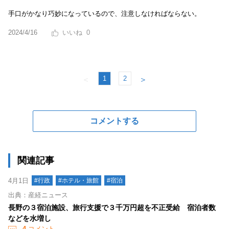
手口がかなり巧妙になっているので、注意しなければならない。
2024/4/16
0
1
2
＜
＞
コメントする
関連記事
4月1日
#行政
#ホテル・旅館
#宿泊
出典：産経ニュース
長野の３宿泊施設、旅行支援で３千万円超を不正受給 宿泊者数
などを水増し
4
コメント