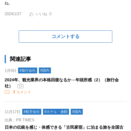
ね。
2024/1/27
0
コメントする
関連記事
1月9日
#旅行会社
#国内
2024年、観光業界の本格回復なるか－年頭所感（2）（旅行会
社）
3
コメント
11月17日
#航空会社
#ホテル・旅館
#国内
出典：PR TIMES
日本の伝統を感じ・体感できる「古民家宿」に泊まる旅を全国古