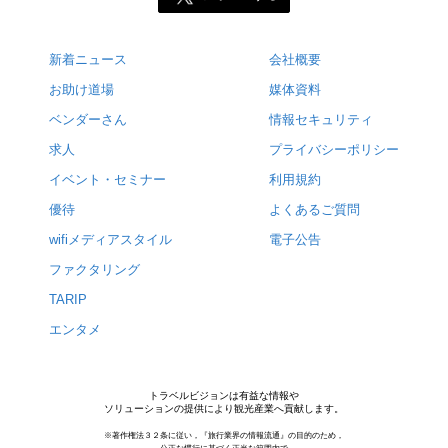
新着ニュース
会社概要
お助け道場
媒体資料
ベンダーさん
情報セキュリティ
求人
プライバシーポリシー
イベント・セミナー
利用規約
優待
よくあるご質問
wifiメディアスタイル
電子公告
ファクタリング
TARIP
エンタメ
トラベルビジョンは有益な情報や
ソリューションの提供により観光産業へ貢献します。
※著作権法３２条に従い，『旅行業界の情報流通』の目的のため，