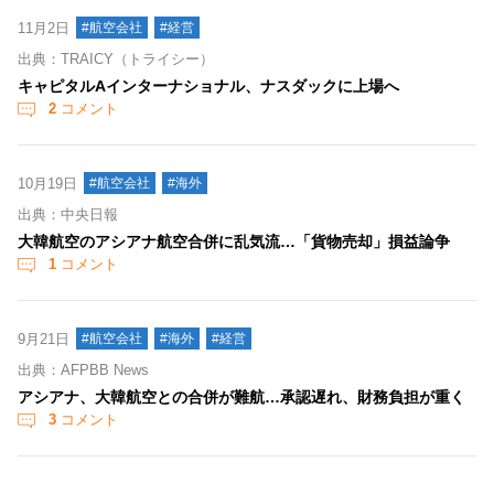
11月2日
#航空会社
#経営
出典：TRAICY（トライシー）
キャピタルAインターナショナル、ナスダックに上場へ
2
コメント
10月19日
#航空会社
#海外
出典：中央日報
大韓航空のアシアナ航空合併に乱気流…「貨物売却」損益論争
1
コメント
9月21日
#航空会社
#海外
#経営
出典：AFPBB News
アシアナ、大韓航空との合併が難航…承認遅れ、財務負担が重く
3
コメント