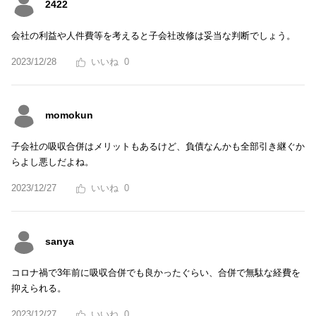
2422
会社の利益や人件費等を考えると子会社改修は妥当な判断でしょう。
2023/12/28
0
momokun
子会社の吸収合併はメリットもあるけど、負債なんかも全部引き継ぐか
らよし悪しだよね。
2023/12/27
0
sanya
コロナ禍で3年前に吸収合併でも良かったぐらい、合併で無駄な経費を
抑えられる。
2023/12/27
0