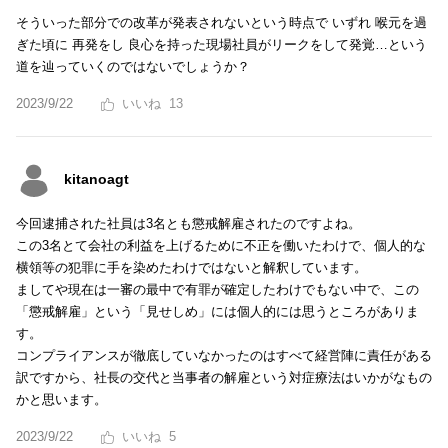
そういった部分での改革が発表されないという時点で いずれ 喉元を過
ぎた頃に 再発をし 良心を持った現場社員がリークをして発覚…という
道を辿っていくのではないでしょうか？
2023/9/22
13
kitanoagt
今回逮捕された社員は3名とも懲戒解雇されたのですよね。
この3名とて会社の利益を上げるために不正を働いたわけで、個人的な
横領等の犯罪に手を染めたわけではないと解釈しています。
ましてや現在は一審の最中で有罪が確定したわけでもない中で、この
「懲戒解雇」という「見せしめ」には個人的には思うところがありま
す。
コンプライアンスが徹底していなかったのはすべて経営陣に責任がある
訳ですから、社長の交代と当事者の解雇という対症療法はいかがなもの
かと思います。
2023/9/22
5