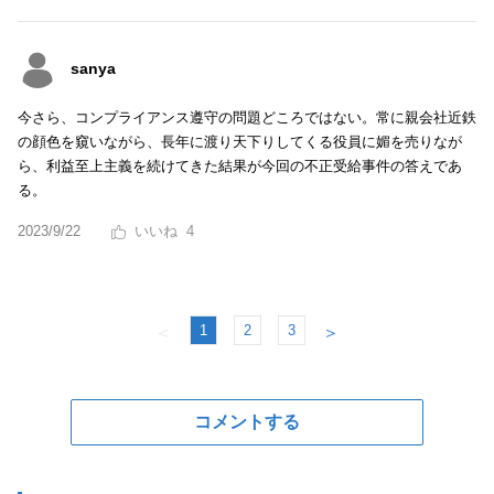
sanya
今さら、コンプライアンス遵守の問題どころではない。常に親会社近鉄
の顔色を窺いながら、長年に渡り天下りしてくる役員に媚を売りなが
ら、利益至上主義を続けてきた結果が今回の不正受給事件の答えであ
る。
2023/9/22
4
1
2
3
＜
＞
コメントする