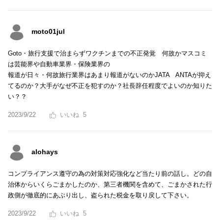
moto01jul
Goto・旅行支援で治まらずワクチンまでの不正発覚 何故かマスコミ
は芸能界や自動車業界・保険業界の
報道が日々・何故旅行業界はあまり報道がないのかJATA ANTAが抑え
てるのか？大手がなぜ不正を犯すのか？社長辞任程度でよいのか知りた
い？？
2023/9/22
5
alohays
コンプライアンス遵守の為の対策対応強化など当たり前の話し。どの自
治体からいくらごまかしたのか、第三者機関を含めて、ごまかされた行
政側が徹底的にあぶり出し、盗られた税金を取り戻して下さい。
2023/9/22
5