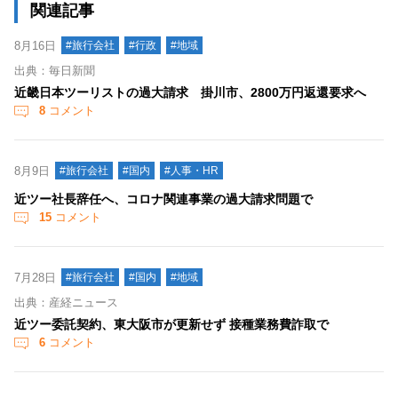
関連記事
8月16日
#旅行会社
#行政
#地域
出典：毎日新聞
近畿日本ツーリストの過大請求 掛川市、2800万円返還要求へ
8
コメント
8月9日
#旅行会社
#国内
#人事・HR
近ツー社長辞任へ、コロナ関連事業の過大請求問題で
15
コメント
7月28日
#旅行会社
#国内
#地域
出典：産経ニュース
近ツー委託契約、東大阪市が更新せず 接種業務費詐取で
6
コメント