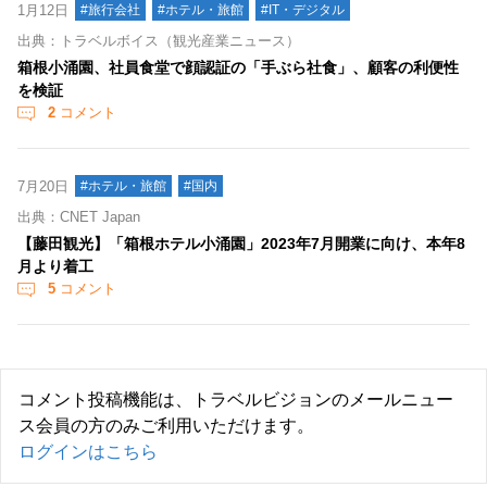
1月12日
#旅行会社
#ホテル・旅館
#IT・デジタル
出典：トラベルボイス（観光産業ニュース）
箱根小涌園、社員食堂で顔認証の「手ぶら社食」、顧客の利便性
を検証
2
コメント
7月20日
#ホテル・旅館
#国内
出典：CNET Japan
【藤田観光】「箱根ホテル小涌園」2023年7月開業に向け、本年8
月より着工
5
コメント
コメント投稿機能は、トラベルビジョンのメールニュー
ス会員の方のみご利用いただけます。
ログインはこちら