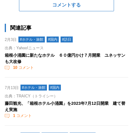
コメントする
関連記事
2月3日
#ホテル・旅館
#国内
#訪日
出典：Yahoo!ニュース
箱根小涌園に新たなホテル ６０億円かけ７月開業 ユネッサン
も大改修
10
コメント
7月13日
#ホテル・旅館
#国内
出典：TRAICY（トライシー）
藤田観光、「箱根ホテル小涌園」を2023年7月12日開業 建て替
え実施
1
コメント