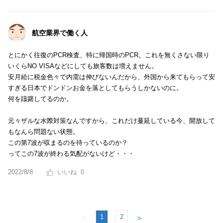
航空業界で働く人
とにかく往復のPCR検査、特に帰国時のPCR。これを無くさない限り
いくらNO VISAなどにしても旅客数は増えません。
安月給に税金色々で内需は伸びないんだから、外国から来てもらって安
すぎる日本でドンドンお金を落としてもらうしかないのに。
何を躊躇してるのか。
元々ザルな水際対策なんですから、これだけ蔓延している今、開放して
もなんら問題ない状態。
この第7波が収まるのを待っているのか？
ってこの7波が終わる気配がないけど・・・
2022/8/8
0
1
2
＜
＞