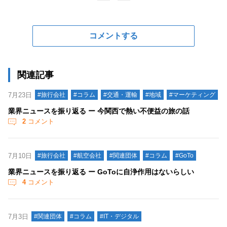
コメントする
関連記事
7月23日
#旅行会社
#コラム
#交通・運輸
#地域
#マーケティング
業界ニュースを振り返る ー 今関西で熱い不便益の旅の話
2
コメント
7月10日
#旅行会社
#航空会社
#関連団体
#コラム
#GoTo
業界ニュースを振り返る ー GoToに自浄作用はないらしい
4
コメント
7月3日
#関連団体
#コラム
#IT・デジタル