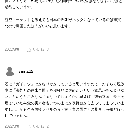
特にアメリカ・EUからの圧力で入国時のPCR検査はなくなるのではと
期待しています。
航空マーケットを考えても日本のPCRがネックになっているのは確実
なので開国したほうがいいと思います。
2022/8/8
3
ymitz12
既に「ガイアツ」はかなりかかっていると思いますので、おそらく現政
権に「海外との往来再開」を積極的に進めたいという意思があんまりな
い。というところなんじゃないでしょうか。思えば「観光立国」云々を
唱えていた与党の実力者もいつのまにか表舞台から去ってしまっていま
すし…。そもそも検疫レベルの赤・黄・青の国ごとの見直しも殆ど行わ
れていません。
2022/8/8
2