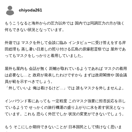
chiyoda261
もうこうなると海外からの圧力以外では 国内では同調圧力の方が強く
何もできない状況となっています。
外遊では マスクを外して会談に臨み インタビューに受け答えをする岸
田総理も 蒸し暑い日差しの照り付ける広島の原爆慰霊祭では 屋外であ
ってもマスクをしっかりと着用していました。
屋外も屋内も 会話が無く 距離が取れているようであれば マスクの着用
は必要なし…と 政府が発表したわけですから まずは政府閣僚や 国会議
員が範を示すべきでしょう。
「外していいよ 俺は着けるけど…」では 誰もマスクを外しませんよ。
インバウンド客にあっても 一定程度 このマスク強要に拒否反応を示し
ているようで せっかくの旅行機運の盛り上がりに水を差す状況となっ
ています。これも 恐らく外圧でしか 状況の変更ができないでしょう。
もう そこにしか期待できないことが 日本国民として情けなく思いま