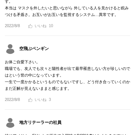
す。
本当は マスクを外したいと思いながら 外している人を見かけると睨み
つける矛盾さ。お互いがお互いを監視するシステム…異常です。
2022/8/8
10
空飛ぶペンギン
お体ご自愛下さい。
職場でも、友人でも次々と陽性者が出て最早罹患しない方が珍しいので
はという世の中になっています。
一生で一度かかるというものでもないですし、どう付き合っていくのか
まだ正解が見えないままと感じます。
2022/8/8
3
地方リテーラーの社員