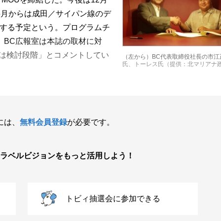
5月からは成田／サイパン線のデ
表する予定という。プログラムチ
、BC広報室は本誌の取材に対
ては検討段階」とコメントしてい
（左から）BC代表取締役社長の市江
氏、トーレス氏（提供：北マリアナ
には、
無料会員登録
が必要です。
ラベルビジョンをもっと活用しよう！
トビィ抽選会に参加できる