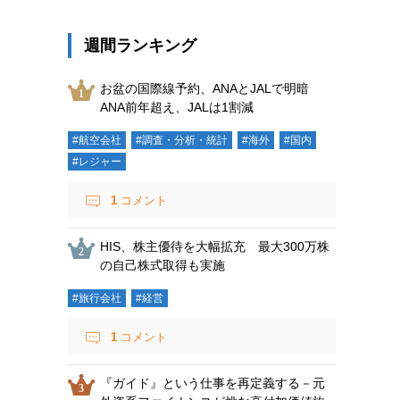
週間ランキング
お盆の国際線予約、ANAとJALで明暗
ANA前年超え、JALは1割減
#航空会社
#調査・分析・統計
#海外
#国内
#レジャー
1
コメント
HIS、株主優待を大幅拡充 最大300万株
の自己株式取得も実施
#旅行会社
#経営
1
コメント
『ガイド』という仕事を再定義する－元