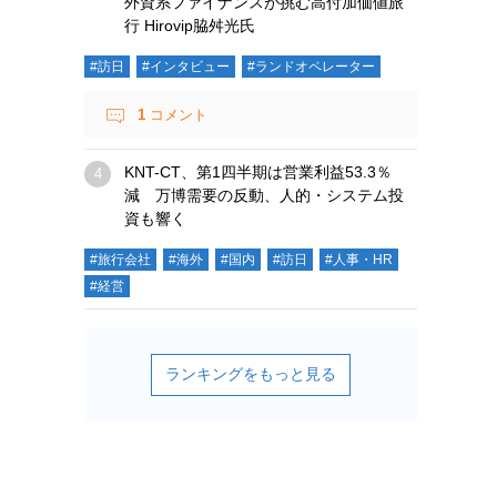
外資系ファイナンスが挑む高付加価値旅
行 Hirovip脇舛光氏
#訪日
#インタビュー
#ランドオペレーター
1
コメント
KNT-CT、第1四半期は営業利益53.3％
減 万博需要の反動、人的・システム投
資も響く
#旅行会社
#海外
#国内
#訪日
#人事・HR
#経営