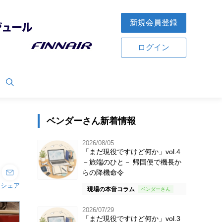
新規会員登録
ログイン
ベンダーさん新着情報
2026/08/05
「まだ現役ですけど何か」vol.4
－旅端のひと－ 帰国便で機長か
らの降機命令
シェア
現場の本音コラム
2026/07/29
「まだ現役ですけど何か」vol.3