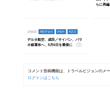
らに再編
2月6日
#航空会社
#海外
#訪日
デルタ航空、成田／サイパン、パラ
オ線運休へ、5月6日を最後に
コメント投稿機能は、トラベルビジョンのメ
ログインはこちら