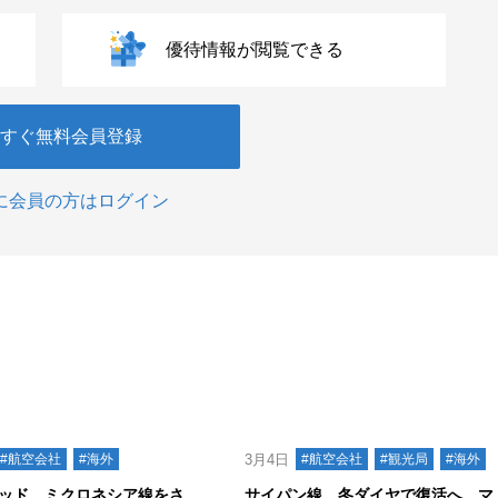
優待情報が閲覧できる
すぐ無料会員登録
に会員の方はログイン
#航空会社
#海外
3月4日
#航空会社
#観光局
#海外
ッド、ミクロネシア線をさ
サイパン線、冬ダイヤで復活へ、マ