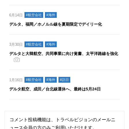
6月14日
#航空会社
#海外
デルタ、福岡／ホノルル線を夏期限定でデイリー化
3月30日
#航空会社
#海外
デルタと大韓航空、共同事業に向け覚書、太平洋路線を強化
1月16日
#航空会社
#海外
#訪日
デルタ航空、成田／台北線運休へ、最終は5月24日
コメント投稿機能は、トラベルビジョンのメールニ
ュース会員の方のみご利用いただけます。