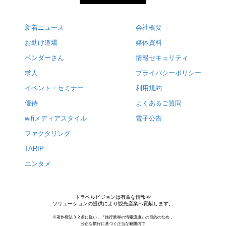
新着ニュース
会社概要
お助け道場
媒体資料
ベンダーさん
情報セキュリティ
求人
プライバシーポリシー
イベント・セミナー
利用規約
優待
よくあるご質問
wifiメディアスタイル
電子公告
ファクタリング
TARIP
エンタメ
トラベルビジョンは有益な情報や
ソリューションの提供により観光産業へ貢献します。
※著作権法３２条に従い，『旅行業界の情報流通』の目的のため，
公正な慣行に基づく正当な範囲内で