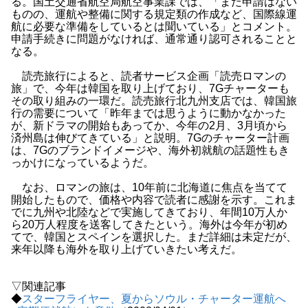
る。国土交通省航空局航空事業課では、「まだ申請はない
ものの、運航や整備に関する規定類の作成など、国際線運
航に必要な準備をしているとは聞いている」とコメント。
申請手続きに問題がなければ、通常通り認可されることと
なる。
読売旅行によると、読者サービス企画「読売ロマンの
旅」で、今年は韓国を取り上げており、7Gチャーターも
その取り組みの一環だ。読売旅行北九州支店では、韓国旅
行の需要について「昨年までは思うように動かなかった
が、新ドラマの開始もあってか、今年の2月、3月頃から
済州島は伸びてきている」と説明。7Gのチャーター計画
は、7Gのブランドイメージや、海外初就航の話題性もき
っかけになっているようだ。
なお、ロマンの旅は、10年前に北海道に焦点を当てて
開始したもので、価格や内容で読者に感謝を示す。これま
でに九州や北陸などで実施してきており、年間10万人か
ら20万人程度を送客してきたという。海外は今年が初め
てで、韓国とスペインを選択した。まだ詳細は未定だが、
来年以降も海外を取り上げていきたい考えだ。
▽関連記事
◆
スターフライヤー、夏からソウル・チャーター運航へ