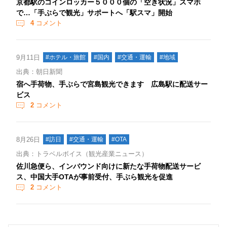
京都駅のコインロッカー５０００個の「空き状況」スマホ
で…「手ぶらで観光」サポートへ「駅スマ」開始
4
コメント
9月11日
#ホテル・旅館
#国内
#交通・運輸
#地域
出典：朝日新聞
宿へ手荷物、手ぶらで宮島観光できます 広島駅に配送サー
ビス
2
コメント
8月26日
#訪日
#交通・運輸
#OTA
出典：トラベルボイス（観光産業ニュース）
佐川急便ら、インバウンド向けに新たな手荷物配送サービ
ス、中国大手OTAが事前受付、手ぶら観光を促進
2
コメント