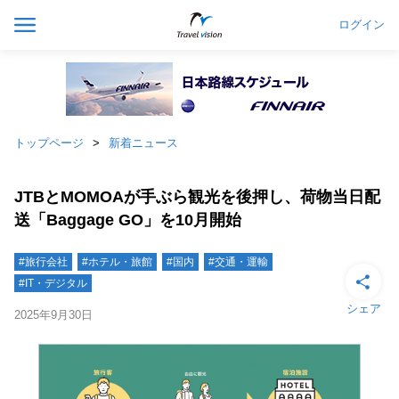
ログイン
トップページ
新着ニュース
JTBとMOMOAが手ぶら観光を後押し、荷物当日配
送「Baggage GO」を10月開始
#旅行会社
#ホテル・旅館
#国内
#交通・運輸
#IT・デジタル
シェア
2025年9月30日