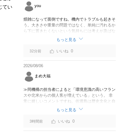
you
じてい
煩雑になって面倒ですね。機内でトラブルも起きそ
う。大きさや重量の問題ではなく、単純に汚れるか
ら下に置きたくないという気持ちには考えが及ばな
かったのでしょうかね。いっそ、荷物棚を撤去した
もっと見る
座席を作って、座席指定も荷物も含んだプランとす
べて無しで格安プランで分けてもらった方がシンプ
0
32分前
ルで分かりやすいかも。どんどん料金が細分化され
て面倒です。
2026/08/06
まめ大福
≫同機構の担当者によると「環境意識の高いフラン
スや北米からの個人客が増えている」という。 非
常に嬉しいコメントですね。佐渡島は歴史文化と自
然が相まっての土地となっているので、個人的には
もっと見る
環境意識の低い人は来ないでほしいです。「金がと
れるんじゃないか」と勝手に穴掘ったりしそうな国
0
3時間前
の人は来ないでほしいですね。