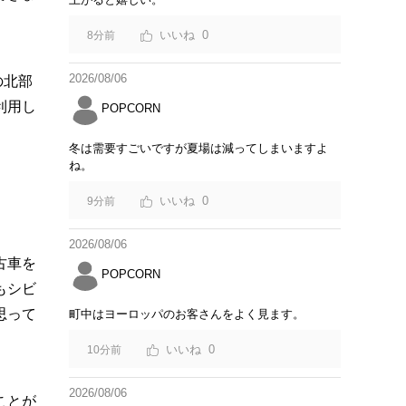
0
8分前
2026/08/06
の北部
利用し
POPCORN
冬は需要すごいですが夏場は減ってしまいますよ
ね。
0
9分前
2026/08/06
古車を
POPCORN
もシビ
思って
町中はヨーロッパのお客さんをよく見ます。
0
10分前
2026/08/06
ことが