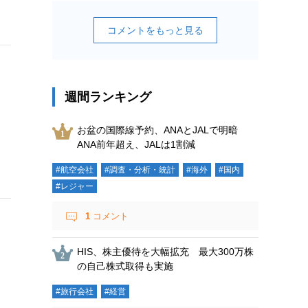
コメントをもっと見る
週間ランキング
お盆の国際線予約、ANAとJALで明暗
ANA前年超え、JALは1割減
#航空会社
#調査・分析・統計
#海外
#国内
#レジャー
1
コメント
HIS、株主優待を大幅拡充 最大300万株
の自己株式取得も実施
#旅行会社
#経営