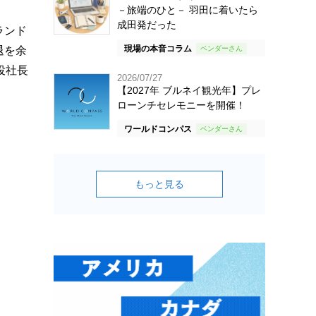
－旅端のひと－ 羽田に着いたら
成田発だった
ランド
現場の本音コラム
退を余
役社長
2026/07/27
【2027年 ブルネイ観光年】プレ
ローンチセレモニーを開催！
ワールドコンパス
もっと見る