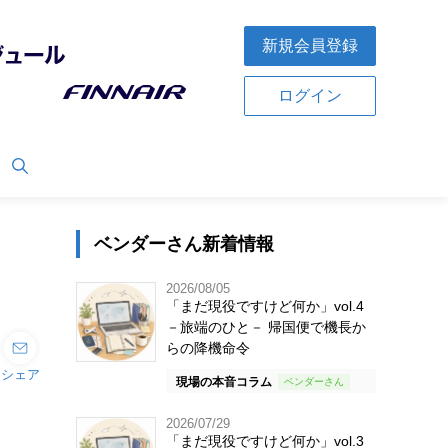
新規会員登録
ログイン
ベンダーさん新着情報
2026/08/05
「まだ現役ですけど何か」vol.4
－旅端のひと－ 帰国便で機長か
らの降機命令
シェア
現場の本音コラム
2026/07/29
「まだ現役ですけど何か」vol.3