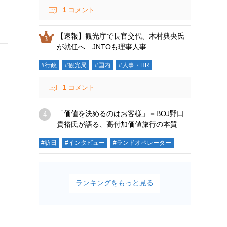
1
コメント
【速報】観光庁で長官交代、木村典央氏
が就任へ JNTOも理事人事
#行政
#観光局
#国内
#人事・HR
1
コメント
「価値を決めるのはお客様」－BOJ野口
貴裕氏が語る、高付加価値旅行の本質
#訪日
#インタビュー
#ランドオペレーター