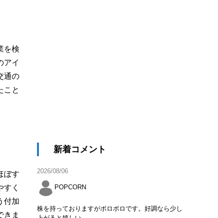
業を検
のアイ
交通の
たこと
新着コメント
2026/08/06
ほぼす
やすく
POPCORN
う付加
株を持っておりますがボロボロです。好調なら少し
できま
上がると嬉しい。