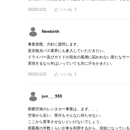
2023/11/21
3
Newbirth
事業形態、方針に賛同します。
是非観光バス業界にも参入していただきたい。
ドライバー及びガイドの現在の風潮に囚われない新たなサー
実現するなら年はいっていても共に汗をかきたい。
2023/11/22
1
jun___555
那覇空港のレンタカー事業は、まず、、、
空港から近い、受付もそんなに待たせない。
ここから変革させないといけないでしょう。
那覇着の半数くらいが車を利用するから、現状になっている