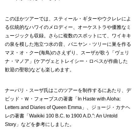
このほかツアーでは、スティール・ギターやウクレレによ
る伝統的なハワイのメロディー、オーケストラや優雅なミ
ュージックも収録。さらに複数のスポットにて、ワイキキ
の泉を模した泡立つ水の音、バニヤン・ツリーに巣を作る
マヌ・オ・クー(海鳥)のさえずり、スーザが歌う「ヴェリ
ナ・マノア」(ケアヴェとトレイシー・ロペスが作曲した
歓迎の聖歌)なども楽しめます。
ナーパリ・スーザ氏はこのツアーを制作するにあたり、デ
ビッド・Ｗ・フォーブスの著書「In Haste with Aloha:
Letters and Diaries of Queen Emma」、ジョージ・カナヘ
レの著書「Waikiki 100 B.C. to 1900 A.D.”: An Untold
Story」などを参考にしました。