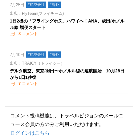
7月25日
#航空会社
#海外
出典：FlyTeam(フライチーム)
1日2機の「フライングホヌ」ハワイへ！ANA、成田/ホノル
ル線 増便スタート
8
コメント
7月10日
#航空会社
#海外
出典：TRAICY（トライシー）
デルタ航空、東京/羽田〜ホノルル線の運航開始 10月28日
から1日1往復
7
コメント
コメント投稿機能は、トラベルビジョンのメールニ
ュース会員の方のみご利用いただけます。
ログインはこちら