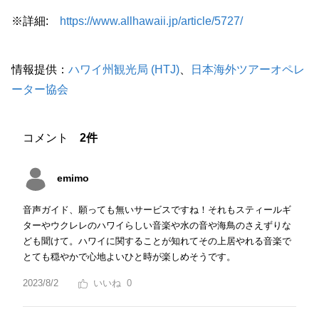
※詳細:
https://www.allhawaii.jp/article/5727/
情報提供：
ハワイ州観光局 (HTJ)
、
日本海外ツアーオペレ
ーター協会
コメント
2件
emimo
音声ガイド、願っても無いサービスですね！それもスティールギ
ターやウクレレのハワイらしい音楽や水の音や海鳥のさえずりな
ども聞けて。ハワイに関することが知れてその上居やれる音楽で
とても穏やかで心地よいひと時が楽しめそうです。
2023/8/2
0