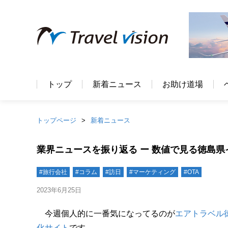
トップ
新着ニュース
お助け道場
トップページ
新着ニュース
業界ニュースを振り返る ー 数値で見る徳島
#旅行会社
#コラム
#訪日
#マーケティング
#OTA
2023年6月25日
今週個人的に一番気になってるのが
エアトラベル
化サイト
です。