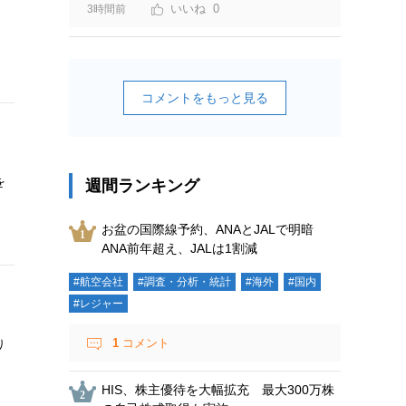
0
3時間前
コメントをもっと見る
を
週間ランキング
お盆の国際線予約、ANAとJALで明暗
ANA前年超え、JALは1割減
#航空会社
#調査・分析・統計
#海外
#国内
#レジャー
1
コメント
り
HIS、株主優待を大幅拡充 最大300万株