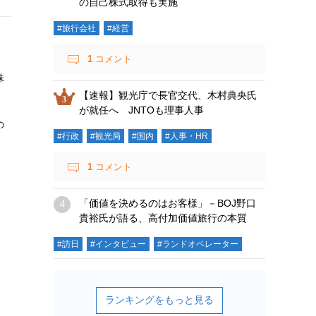
の自己株式取得も実施
#旅行会社
#経営
1
コメント
味
【速報】観光庁で長官交代、木村典央氏
。
が就任へ JNTOも理事人事
の
#行政
#観光局
#国内
#人事・HR
1
コメント
「価値を決めるのはお客様」－BOJ野口
貴裕氏が語る、高付加価値旅行の本質
#訪日
#インタビュー
#ランドオペレーター