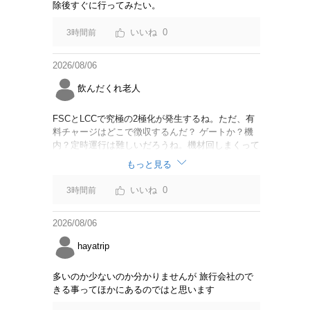
除後すぐに行ってみたい。
0
3時間前
2026/08/06
飲んだくれ老人
FSCとLCCで究極の2極化が発生するね。ただ、有
料チャージはどこで徴収するんだ？ ゲートか？機
内？定時運行は難しいだろうね。機材回しまくって
るからジェットスター豪州路線は全便遅延するんじ
もっと見る
ゃないか。
0
3時間前
2026/08/06
hayatrip
多いのか少ないのか分かりませんが 旅行会社ので
きる事ってほかにあるのではと思います