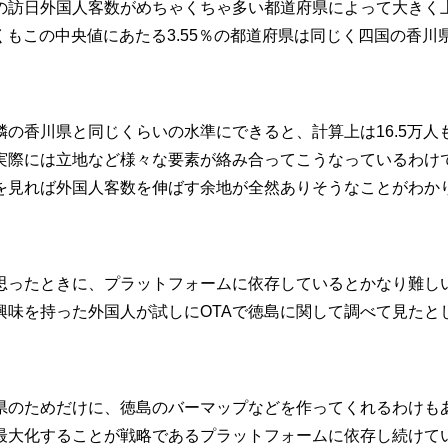
の訪日外国人客数がめちゃくちゃ多い都道府県によって大きく
くもこの中央値にあたる3.55％の都道府県は同じく四国の香川
の香川県と同じくらいの水準にできると、計算上は16.5万人
実際には立地など様々な要素が絡み合ってこうなっているわけ
を見れば外国人客数を伸ばす余地が全然ありそうなことがわか
ったときに、プラットフォームに依存しているとかなり難し
興味を持った外国人が試しにOTAで徳島に関して調べて見たと
県のためだけに、徳島のバーマップなどを作ってくれるわけも
最大化することが戦略であるプラットフォームに依存し続けて