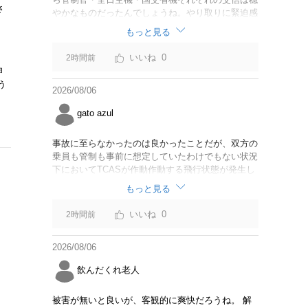
さ
やかなものだったんでしょうね。やり取りに緊迫感
がなかったのならば今回の判断は正しいと思いま
もっと見る
す。
0
2時間前
ョ
う
2026/08/06
gato azul
事故に至らなかったのは良かったことだが、双方の
乗員も管制も事前に想定していたわけでもない状況
下においてTCASが作動作動する飛行状態が発生し
たことは事実。CABは身内可愛やでこのままうやむ
もっと見る
やにするつもりだろうか？
0
2時間前
2026/08/06
飲んだくれ老人
被害が無いと良いが、客観的に爽快だろうね。 解