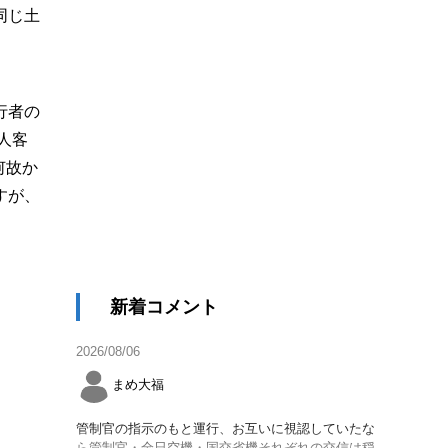
同じ土
行者の
人客
何故か
すが、
新着コメント
2026/08/06
まめ大福
管制官の指示のもと運行、お互いに視認していたな
ら管制官・全日空機・国交省機それぞれの交信は穏