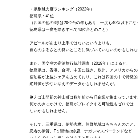
・県別魅力度ランキング（2022年）
徳島県：41位
（四国の他の3県は20位台の年もあり、一度も40位以下に
徳島県は一度を除きすべて40位台とのこと）
アピールがあまり上手ではないというよりも、
自らのふるさとの良いところに気づいていないのかもしれな
また、国交省の宿泊旅行統計調査（2019年）によると、
徳島県は、香港、台湾、中国に続き、欧州、アメリカからの
宿泊客が上位シェアを占めており、これは四国の中で特徴的
絶対値が少ないゆえのデータかもしれませんが。
例えば山間部の神山町は数年前からIT企業が集まっています
何かのきっかけで、徳島がブレイクする可能性もゼロでは
ないかもしれません。
そして、三重県は、伊勢志摩、熊野地域はもちろんのこと、
忍者の伊賀、F１聖地の鈴鹿、ナガシマスパーランドなど
いくらでもコンテンツはあると思います。