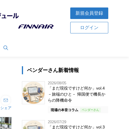
新規会員登録
ログイン
ベンダーさん新着情報
2026/08/05
「まだ現役ですけど何か」vol.4
－旅端のひと－ 帰国便で機長か
らの降機命令
シェア
現場の本音コラム
2026/07/29
「まだ現役ですけど何か」vol.3