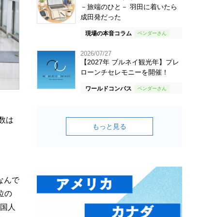
－旅端のひと－ 羽田に着いたら
成田発だった
現場の本音コラム
2026/07/27
【2027年 ブルネイ観光年】プレ
ローンチセレモニーを開催！
ワールドコンパス
数は
もっと見る
なんで
位の
外国人