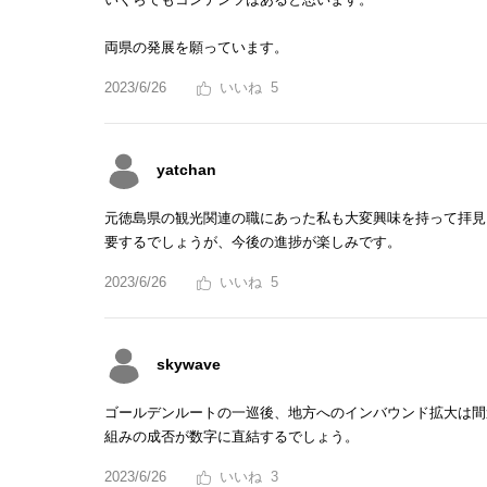
両県の発展を願っています。
2023/6/26
5
yatchan
元徳島県の観光関連の職にあった私も大変興味を持って拝見
要するでしょうが、今後の進捗が楽しみです。
2023/6/26
5
skywave
ゴールデンルートの一巡後、地方へのインバウンド拡大は間
組みの成否が数字に直結するでしょう。
2023/6/26
3