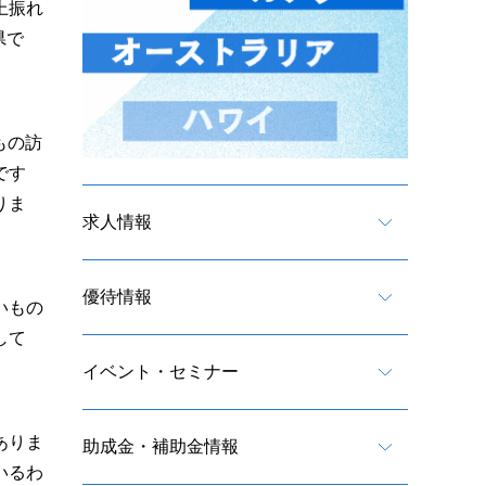
上振れ
県で
もの訪
です
りま
求人情報
優待情報
いもの
して
イベント・セミナー
ありま
助成金・補助金情報
いるわ