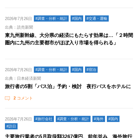
2026年7月26日
#調査・分析・統計
#国内
#交通・運輸
出典：読売新聞
東九州新幹線、大分県の経済にもたらす効果は…「２時間
圏内に九州の主要都市がほぼ入り市場を得られる」
2026年7月26日
#調査・分析・統計
#国内
#宿泊
出典：日本経済新聞
旅行者の5割「バス泊」予約・検討 夜行バスをホテルに
2
コメント
2026年7月26日
#旅行会社
#調査・分析・統計
#海外
#国内
#訪日
主要旅行業者の5月取扱額3267億円、前年並み 海外旅行