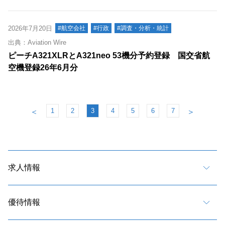
2026年7月20日
#航空会社
#行政
#調査・分析・統計
出典：Aviation Wire
ピーチA321XLRとA321neo 53機分予約登録 国交省航
空機登録26年6月分
1
2
3
4
5
6
7
＜
＞
求人情報
優待情報