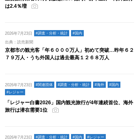
は2.4％増
2026年7月23日
#調査・分析・統計
#国内
出典：読売新聞
京都市の観光客「年６０００万人」初めて突破…昨年６２
７９万人・うち外国人は過去最高１２６８万人
2026年7月23日
#関連団体
#調査・分析・統計
#海外
#国内
#レジャー
「レジャー白書2026」国内観光旅行が4年連続首位、海外
旅行は潜在需要1位
2026年7月23日
#調査・分析・統計
#国内
#レジャー