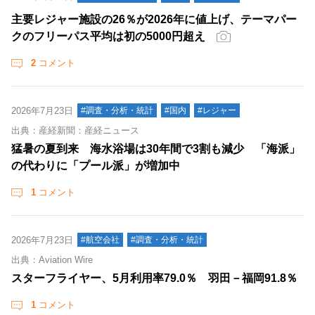
主要レジャー施設の26％が2026年に値上げ、テーマパー
クのフリーパス平均は初の5000円超え
2
コメント
2026年7月23日
#調査・分析・統計
#国内
#レジャー
出典：産経新聞：産経ニュース
猛暑の夏到来 海水浴場は30年間で3割も減少 「海派」
の代わりに「プール派」が増加中
1
コメント
2026年7月23日
#航空会社
#調査・分析・統計
出典：Aviation Wire
スターフライヤー、5月利用率79.0％ 羽田－福岡91.8％
1
コメント