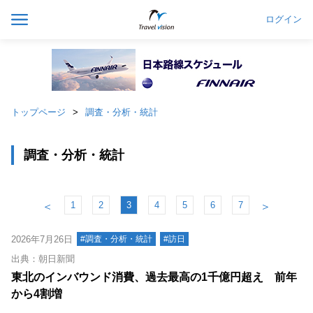
ログイン
トップページ
調査・分析・統計
調査・分析・統計
1
2
3
4
5
6
7
＜
＞
2026年7月26日
#調査・分析・統計
#訪日
出典：朝日新聞
東北のインバウンド消費、過去最高の1千億円超え 前年
から4割増