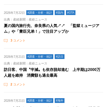
2026年7月22日
#調査・分析・統計
#国内
#OTA
出典：産経新聞：産経ニュース
夏の国内旅行先、奈良県の人気↗↗ 「監獄ミュージア
ム」や「豊臣兄弟！」で注目アップか
3
コメント
2026年7月21日
#調査・分析・統計
#訪日
出典：産経新聞：産経ニュース
訪日客、中国〝半減〟も依存脱却進む 上半期は2000万
人超を維持 消費額も過去最高
2
コメント
2026年7月21日
#調査・分析・統計
#海外