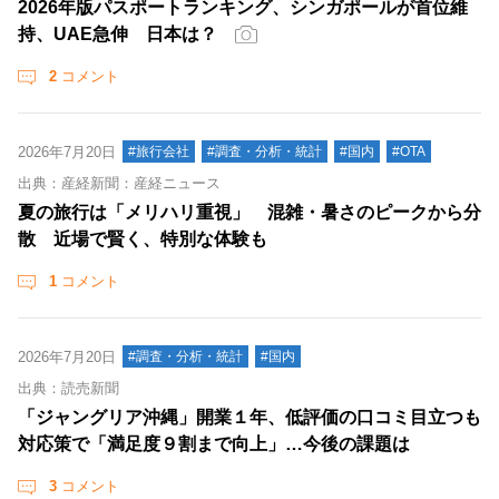
2026年版パスポートランキング、シンガポールが首位維
持、UAE急伸 日本は？
2
コメント
2026年7月20日
#旅行会社
#調査・分析・統計
#国内
#OTA
出典：産経新聞：産経ニュース
夏の旅行は「メリハリ重視」 混雑・暑さのピークから分
散 近場で賢く、特別な体験も
1
コメント
2026年7月20日
#調査・分析・統計
#国内
出典：読売新聞
「ジャングリア沖縄」開業１年、低評価の口コミ目立つも
対応策で「満足度９割まで向上」…今後の課題は
3
コメント