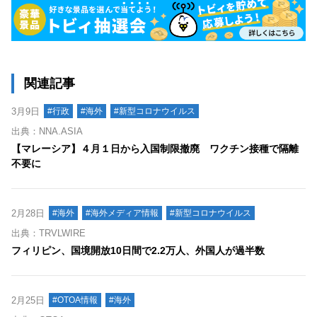
関連記事
3月9日
#行政
#海外
#新型コロナウイルス
出典：NNA.ASIA
【マレーシア】４月１日から入国制限撤廃 ワクチン接種で隔離
不要に
2月28日
#海外
#海外メディア情報
#新型コロナウイルス
出典：TRVLWIRE
フィリピン、国境開放10日間で2.2万人、外国人が過半数
2月25日
#OTOA情報
#海外