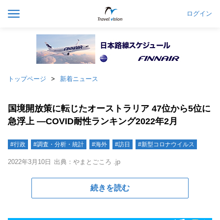
ログイン
トップページ
新着ニュース
国境開放策に転じたオーストラリア 47位から5位に
急浮上 ―COVID耐性ランキング2022年2月
#行政
#調査・分析・統計
#海外
#訪日
#新型コロナウイルス
2022年3月10日
出典：やまとごころ .jp
続きを読む