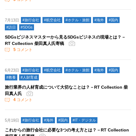
7月13日
#旅行会社
#航空会社
#ホテル・旅館
#海外
#国内
#訪日
#SDGs
SDGsビジネスマスターから見るSDGsビジネスの現場とは？－
RT Collection 柴田真人氏寄稿
5
コメント
6月23日
#旅行会社
#航空会社
#ホテル・旅館
#海外
#国内
#教養
#人財育成
旅行業界の人材育成について大切なことは？－RT Collection 柴
田真人氏
4
コメント
5月19日
#旅行会社
#海外
#国内
#IT・デジタル
これからの旅行会社に必要な3つの考え方とは？－RT Collection