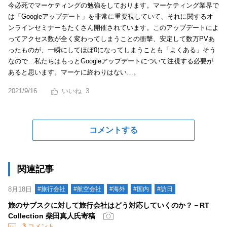
今必死でマーケティングの勉強をしております。マーケティング業界で
は「Googleアップデート」を非常に重要視していて、それに関するオ
ンラインセミナーもたくさん開催されています。このアップデートによ
ってアクセス数が全く変わってしまうことの衝撃、安定して数万PVあ
ったものが、一瞬にしてほぼ0になってしまうことも「よくある」そう
なので…私たちはもっとGoogleアップデートについて注視する必要が
あると思います。マーケに終わりはない…。
2021/9/16
3
コメントする
関連記事
8月18日
#旅行会社
#航空会社
#海外
#国内
#訪日
旅のサブスクに対して旅行会社はどう対応していくのか？－RT
Collection 柴田真人氏寄稿
3
コメント