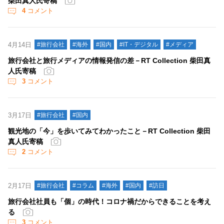
柴田真人氏寄稿
4
コメント
4月14日
#旅行会社
#海外
#国内
#IT・デジタル
#メディア
旅行会社と旅行メディアの情報発信の差－RT Collection 柴田真
人氏寄稿
3
コメント
3月17日
#旅行会社
#国内
観光地の「今」を歩いてみてわかったこと－RT Collection 柴田
真人氏寄稿
2
コメント
2月17日
#旅行会社
#コラム
#海外
#国内
#訪日
旅行会社社員も「個」の時代！コロナ禍だからできることを考え
る
3
コメント