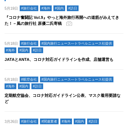
5月19日
#旅行会社
#海外
#国内
#訪日
『コロナ奮闘記 Vol.9』やっと海外旅行再開への道筋がみえてき
た！－風の旅行社 原優二氏寄稿
5月18日
#旅行会社
#国内旅行ニュース―トラベルニュース社提供
#海外
#国内
#訪日
JATAとANTA、コロナ対応ガイドラインを作成、店舗運営も
5月18日
#航空会社
#国内旅行ニュース―トラベルニュース社提供
#海外
#国内
#訪日
定期航空協会、コロナ対応ガイドライン公表、マスク着用要請な
ど
3月26日
#旅行会社
#関連業者
#海外
#国内
#訪日