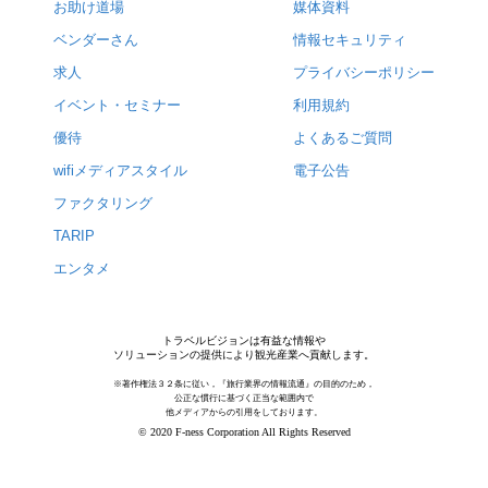
お助け道場
媒体資料
ベンダーさん
情報セキュリティ
求人
プライバシーポリシー
イベント・セミナー
利用規約
優待
よくあるご質問
wifiメディアスタイル
電子公告
ファクタリング
TARIP
エンタメ
トラベルビジョンは有益な情報や
ソリューションの提供により観光産業へ貢献します。
※著作権法３２条に従い，『旅行業界の情報流通』の目的のため，
公正な慣行に基づく正当な範囲内で
他メディアからの引用をしております。
© 2020 F-ness Corporation All Rights Reserved