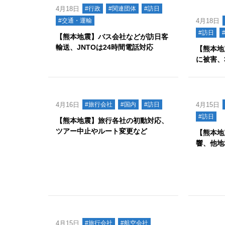
4月18日
#行政
#関連団体
#訪日
#交通・運輸
4月18日
#訪日
【熊本地震】バス会社などが訪日客
輸送、JNTOは24時間電話対応
【熊本地
に被害、
4月16日
#旅行会社
#国内
#訪日
4月15日
#訪日
【熊本地震】旅行各社の初動対応、
ツアー中止やルート変更など
【熊本地
響、他地
4月15日
#旅行会社
#航空会社