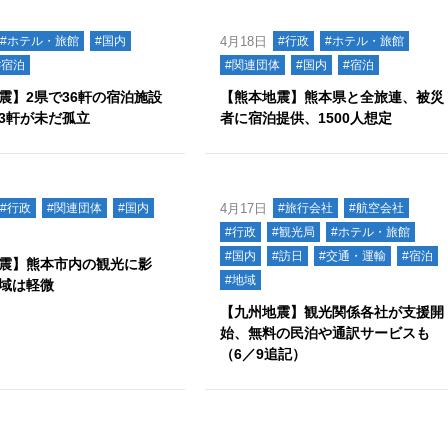
#ホテル・旅館
#国内
4月18日
#行政
#ホテル・旅館
#宿泊
#関連団体
#国内
#宿泊
震】2県で36軒の宿泊施設
【熊本地震】熊本県と全旅連、被災
3軒が未だ孤立
者に宿泊提供、1500人想定
#行政
#関連団体
#国内
4月17日
#旅行会社
#航空会社
#行政
#観光局
#ホテル・旅館
#国内
#訪日
#交通・運輸
#宿泊
震】熊本市内の観光に影
#地域
域は軽微
【九州地震】観光関係各社が支援開
始、無料の民泊や通訳サービスも
（6／9追記）