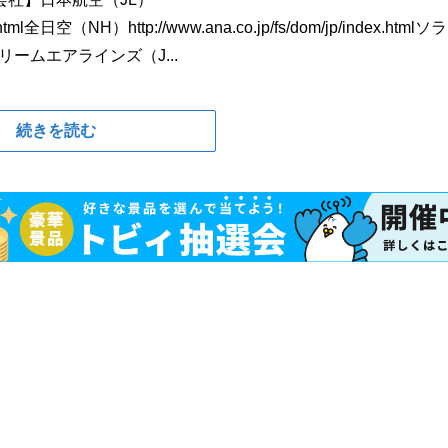
_dom.html全日空（NH）http://www.ana.co.jp/fs/dom/jp/index.html
t/フジドリームエアラインズ（J...
続きを読む