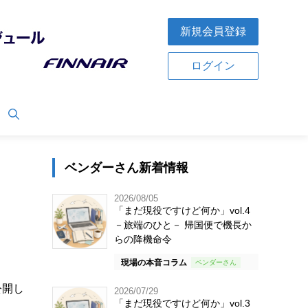
新規会員登録
ログイン
ベンダーさん新着情報
2026/08/05
「まだ現役ですけど何か」vol.4
－旅端のひと－ 帰国便で機長か
らの降機命令
現場の本音コラム
公開し
2026/07/29
「まだ現役ですけど何か」vol.3