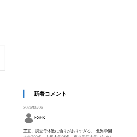
新着コメント
2026/08/06
FGHK
正直、調査母体数に偏りがありすぎる。 北海学園
大学299名、山形大学98名、東北学院大学（仙台）