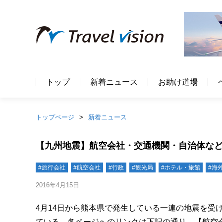
トップ
新着ニュース
お助け道場
トップページ
新着ニュース
【九州地震】航空会社・交通機関・自治体など
#旅行会社
#航空会社
#行政
#観光局
#ホテル・旅館
#海
2016年4月15日
4月14日から熊本県で発生している一連の地震を受
ている。各ページへのリンクは下記の通り。【航空会