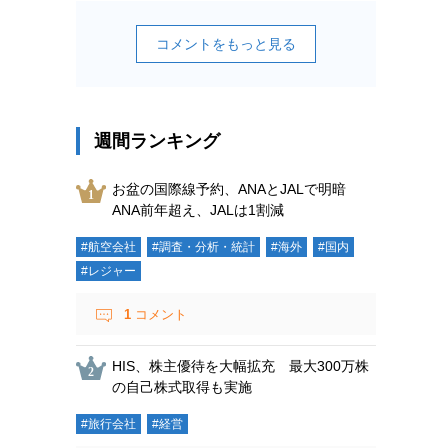
コメントをもっと見る
週間ランキング
お盆の国際線予約、ANAとJALで明暗
ANA前年超え、JALは1割減
#航空会社
#調査・分析・統計
#海外
#国内
#レジャー
1
コメント
HIS、株主優待を大幅拡充 最大300万株
の自己株式取得も実施
#旅行会社
#経営