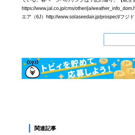
https://www.jal.co.jp/cms/other/ja/weather_info
エア（6J）http://www.solaseedair.jp/prospec
関連記事