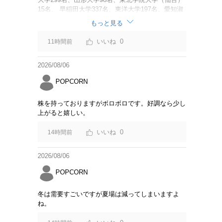
15名、 早稲田大学337名、東洋大学197名、愛知淑
徳大学60名、 追手門学院大学（大阪）137名、安田
もっと見る
女子大学（広島）45名、 福岡大学62名、名桜大学
（沖縄）111名 調査と呼べるような内容でもない。
0
11時間前
「Z世代の大学生海外旅行意識アンケート結果」に
変えた方が良いのでは？
2026/08/06
POPCORN
株を持っておりますがボロボロです。好調なら少し
上がると嬉しい。
0
14時間前
2026/08/06
POPCORN
冬は需要すごいですが夏場は減ってしまいますよ
ね。