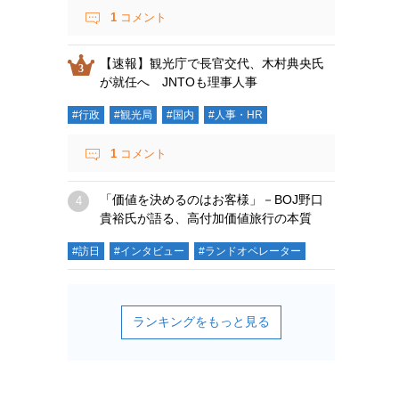
1
コメント
【速報】観光庁で長官交代、木村典央氏
が就任へ JNTOも理事人事
#行政
#観光局
#国内
#人事・HR
1
コメント
「価値を決めるのはお客様」－BOJ野口
貴裕氏が語る、高付加価値旅行の本質
#訪日
#インタビュー
#ランドオペレーター