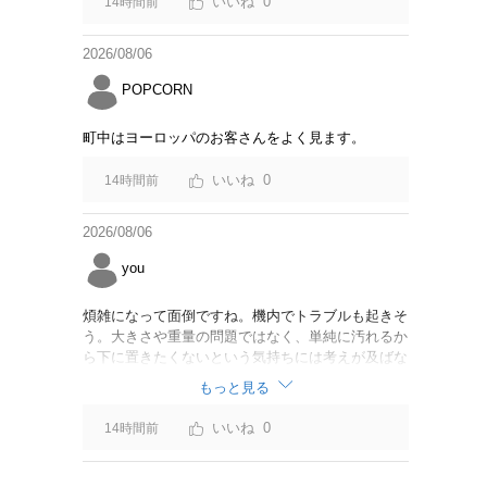
0
14時間前
2026/08/06
POPCORN
町中はヨーロッパのお客さんをよく見ます。
0
14時間前
2026/08/06
you
煩雑になって面倒ですね。機内でトラブルも起きそ
う。大きさや重量の問題ではなく、単純に汚れるか
ら下に置きたくないという気持ちには考えが及ばな
かったのでしょうかね。いっそ、荷物棚を撤去した
もっと見る
座席を作って、座席指定も荷物も含んだプランとす
べて無しで格安プランで分けてもらった方がシンプ
0
14時間前
ルで分かりやすいかも。どんどん料金が細分化され
て面倒です。