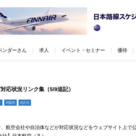
ベンダーさん
求人
イベント・セミナー
優待
対応状況リンク集（5/9追記）
外
#国内
#訪日
け、航空会社や自治体などが対応状況などをウェブサイト上で
社】日本航空（JL）