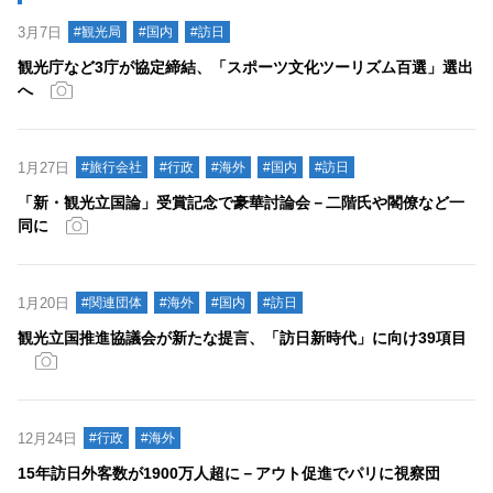
3月7日
#観光局
#国内
#訪日
観光庁など3庁が協定締結、「スポーツ文化ツーリズム百選」選出
へ
1月27日
#旅行会社
#行政
#海外
#国内
#訪日
「新・観光立国論」受賞記念で豪華討論会－二階氏や閣僚など一
同に
1月20日
#関連団体
#海外
#国内
#訪日
観光立国推進協議会が新たな提言、「訪日新時代」に向け39項目
12月24日
#行政
#海外
15年訪日外客数が1900万人超に－アウト促進でパリに視察団