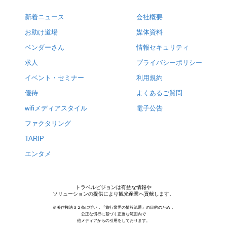
新着ニュース
会社概要
お助け道場
媒体資料
ベンダーさん
情報セキュリティ
求人
プライバシーポリシー
イベント・セミナー
利用規約
優待
よくあるご質問
wifiメディアスタイル
電子公告
ファクタリング
TARIP
エンタメ
トラベルビジョンは有益な情報や
ソリューションの提供により観光産業へ貢献します。
※著作権法３２条に従い，『旅行業界の情報流通』の目的のため，
公正な慣行に基づく正当な範囲内で
他メディアからの引用をしております。