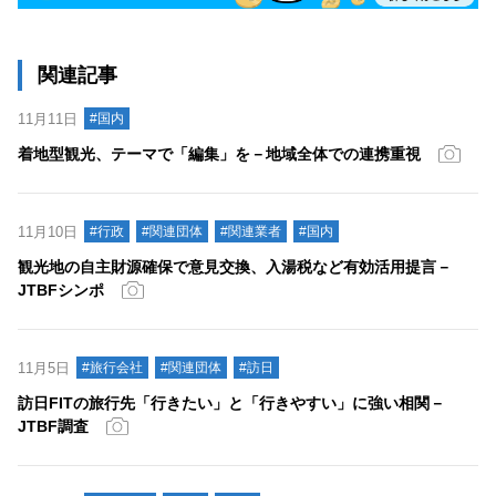
関連記事
11月11日
#国内
着地型観光、テーマで「編集」を－地域全体での連携重視
11月10日
#行政
#関連団体
#関連業者
#国内
観光地の自主財源確保で意見交換、入湯税など有効活用提言－
JTBFシンポ
11月5日
#旅行会社
#関連団体
#訪日
訪日FITの旅行先「行きたい」と「行きやすい」に強い相関－
JTBF調査