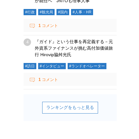
が就任へ JNTOも理事人事
#行政
#観光局
#国内
#人事・HR
1
コメント
『ガイド』という仕事を再定義する－元
外資系ファイナンスが挑む高付加価値旅
行 Hirovip脇舛光氏
#訪日
#インタビュー
#ランドオペレーター
1
コメント