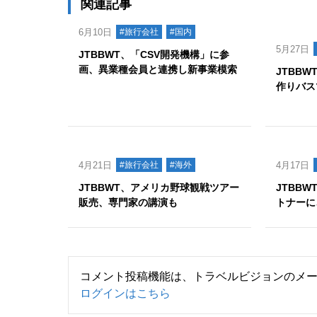
関連記事
6月10日
#旅行会社
#国内
5月27日
JTBBWT、「CSV開発機構」に参
画、異業種会員と連携し新事業模索
JTBB
作りバス
4月21日
#旅行会社
#海外
4月17日
JTBBWT、アメリカ野球観戦ツアー
JTBB
販売、専門家の講演も
トナーに
コメント投稿機能は、トラベルビジョンのメ
ログインはこちら