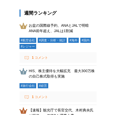
週間ランキング
お盆の国際線予約、ANAとJALで明暗
ANA前年超え、JALは1割減
#航空会社
#調査・分析・統計
#海外
#国内
#レジャー
1
コメント
HIS、株主優待を大幅拡充 最大300万株
の自己株式取得も実施
#旅行会社
#経営
1
コメント
【速報】観光庁で長官交代、木村典央氏