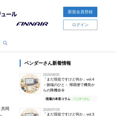
新規会員登録
ログイン
ベンダーさん新着情報
2026/08/05
「まだ現役ですけど何か」vol.4
－旅端のひと－ 帰国便で機長か
らの降機命令
現場の本音コラム
と共同
2026/07/29
「まだ現役ですけど何か」vol.3
た。