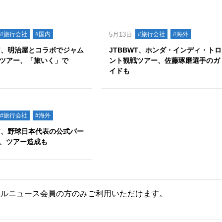
#旅行会社
#国内
5月13日
#旅行会社
#海外
WT、明治屋とコラボでジャム
JTBBWT、ホンダ・インディ・トロ
ツアー、「旅いく」で
ント観戦ツアー、佐藤琢磨選手のガ
イドも
#旅行会社
#海外
WT、野球日本代表の公式パー
、ツアー造成も
ールニュース会員の方のみご利用いただけます。