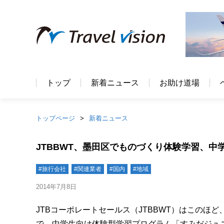
トップ
新着ニュース
お助け道場
トップページ
新着ニュース
JTBBWT、墨田区でものづくり体験学習、中
#旅行会社
#関連業者
#国内
#地域
2014年7月8日
JTBコーポレートセールス（JTBBWT）はこのほど
で、中学生向け体験型学習プログラム「すみだジュ