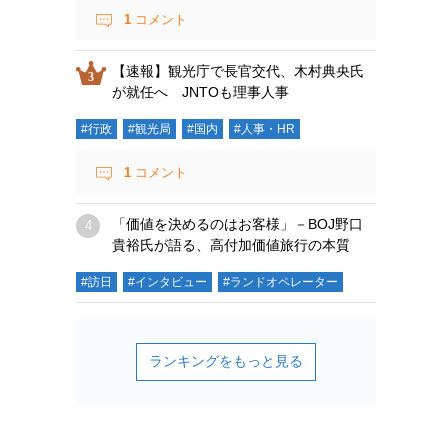
1
コメント
【速報】観光庁で長官交代、木村典央氏
が就任へ JNTOも理事人事
#行政
#観光局
#国内
#人事・HR
1
コメント
「価値を決めるのはお客様」－BOJ野口
貴裕氏が語る、高付加価値旅行の本質
#訪日
#インタビュー
#ランドオペレーター