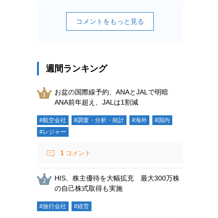
コメントをもっと見る
週間ランキング
お盆の国際線予約、ANAとJALで明暗
ANA前年超え、JALは1割減
#航空会社
#調査・分析・統計
#海外
#国内
#レジャー
1
コメント
HIS、株主優待を大幅拡充 最大300万株
の自己株式取得も実施
#旅行会社
#経営