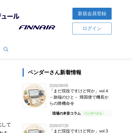
新規会員登録
ログイン
ベンダーさん新着情報
2026/08/05
「まだ現役ですけど何か」vol.4
－旅端のひと－ 帰国便で機長か
らの降機命令
現場の本音コラム
化して
2026/07/29
「まだ現役ですけど何か」vol.3
れを