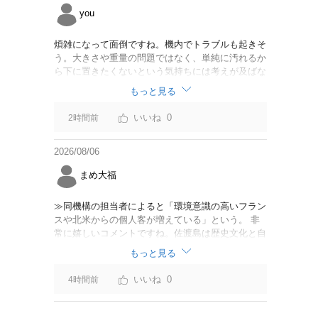
you
煩雑になって面倒ですね。機内でトラブルも起きそ
う。大きさや重量の問題ではなく、単純に汚れるか
ら下に置きたくないという気持ちには考えが及ばな
かったのでしょうかね。いっそ、荷物棚を撤去した
もっと見る
座席を作って、座席指定も荷物も含んだプランとす
べて無しで格安プランで分けてもらった方がシンプ
0
2時間前
ルで分かりやすいかも。どんどん料金が細分化され
て面倒です。
2026/08/06
まめ大福
≫同機構の担当者によると「環境意識の高いフラン
スや北米からの個人客が増えている」という。 非
常に嬉しいコメントですね。佐渡島は歴史文化と自
然が相まっての土地となっているので、個人的には
もっと見る
環境意識の低い人は来ないでほしいです。「金がと
れるんじゃないか」と勝手に穴掘ったりしそうな国
0
4時間前
の人は来ないでほしいですね。