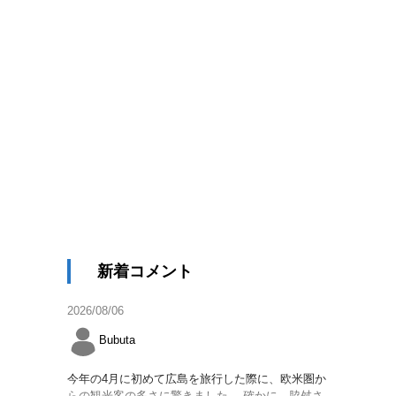
新着コメント
2026/08/06
Bubuta
今年の4月に初めて広島を旅行した際に、欧米圏か
らの観光客の多さに驚きました。 確かに、脇舛さ