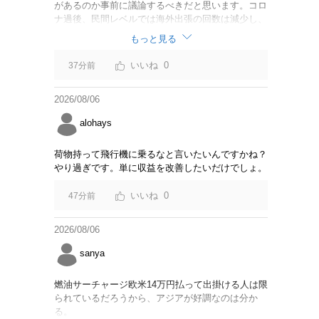
があるのか事前に議論するべきだと思います。コロ
ナ過後、民間レベルでは海外出張の回数は減少し、
リモートでやり取りするのが普通になっています
もっと見る
し。貴重な税金を使うなら費用対効果をキチンと周
知してからにして下さい。
0
37分前
2026/08/06
alohays
荷物持って飛行機に乗るなと言いたいんですかね？
やり過ぎです。単に収益を改善したいだけでしょ。
0
47分前
2026/08/06
sanya
燃油サーチャージ欧米14万円払って出掛ける人は限
られているだろうから、アジアが好調なのは分か
る。