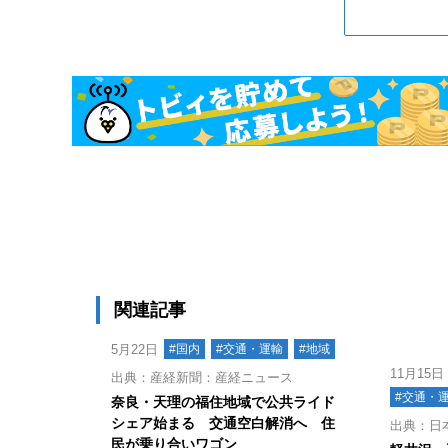
関連記事
5月22日
#国内
#交通・運輸
#地域
11月15日
出典：産経新聞：産経ニュース
#交通・
奈良・天理の福住地域で公共ライド
シェア始まる 交通空白解消へ 住
出典：日
民が乗り合いワゴン