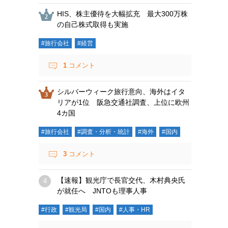
HIS、株主優待を大幅拡充 最大300万株
の自己株式取得も実施
#旅行会社
#経営
1
コメント
シルバーウィーク旅行意向、海外はイタ
リアが1位 阪急交通社調査、上位に欧州
4カ国
#旅行会社
#調査・分析・統計
#海外
#国内
3
コメント
【速報】観光庁で長官交代、木村典央氏
が就任へ JNTOも理事人事
#行政
#観光局
#国内
#人事・HR