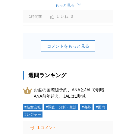
もっと見る
0
1時間前
コメントをもっと見る
週間ランキング
お盆の国際線予約、ANAとJALで明暗
ANA前年超え、JALは1割減
#航空会社
#調査・分析・統計
#海外
#国内
#レジャー
1
コメント