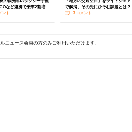
夏の観光客のタクシー手配
「地方の交通空白」をライドシェア
GOなど連携で乗車2割増
で解消、その先にひそむ課題とは？
メント
3
コメント
ールニュース会員の方のみご利用いただけます。