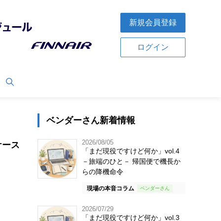
新規会員登録
ログイン
ベンダーさん新着情報
2026/08/05
ケース
「まだ現役ですけど何か」vol.4
－旅端のひと－ 帰国便で機長か
らの降機命令
現場の本音コラム
2026/07/29
「まだ現役ですけど何か」vol.3