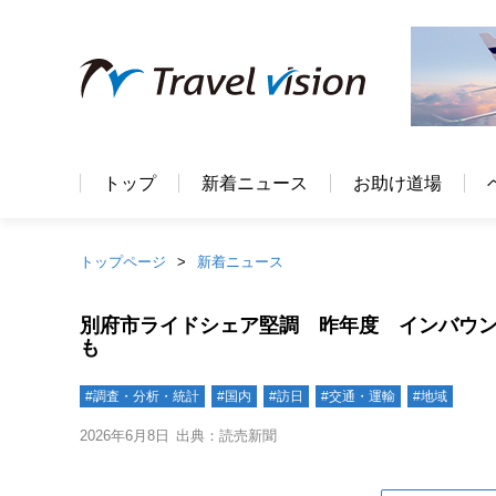
トップ
新着ニュース
お助け道場
トップページ
新着ニュース
別府市ライドシェア堅調 昨年度 インバウ
も
#調査・分析・統計
#国内
#訪日
#交通・運輸
#地域
2026年6月8日
出典：読売新聞