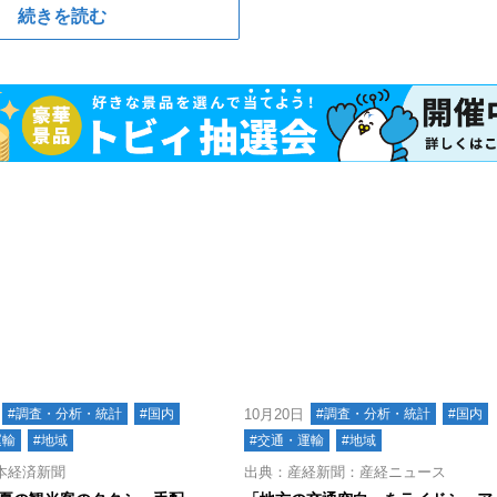
続きを読む
#調査・分析・統計
#国内
10月20日
#調査・分析・統計
#国内
運輸
#地域
#交通・運輸
#地域
本経済新聞
出典：産経新聞：産経ニュース