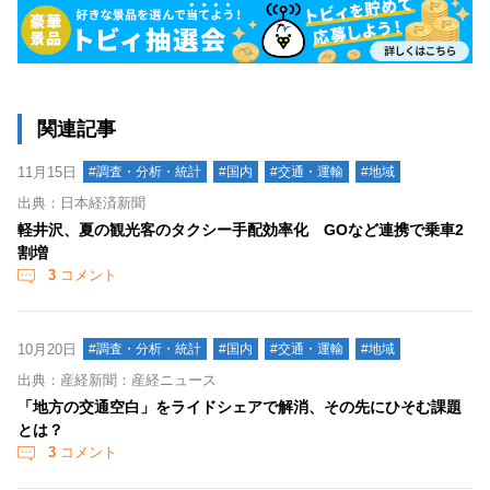
関連記事
11月15日
#調査・分析・統計
#国内
#交通・運輸
#地域
出典：日本経済新聞
軽井沢、夏の観光客のタクシー手配効率化 GOなど連携で乗車2
割増
3
コメント
10月20日
#調査・分析・統計
#国内
#交通・運輸
#地域
出典：産経新聞：産経ニュース
「地方の交通空白」をライドシェアで解消、その先にひそむ課題
とは？
3
コメント