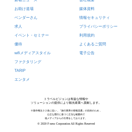
お助け道場
媒体資料
ベンダーさん
情報セキュリティ
求人
プライバシーポリシー
イベント・セミナー
利用規約
優待
よくあるご質問
wifiメディアスタイル
電子公告
ファクタリング
TARIP
エンタメ
トラベルビジョンは有益な情報や
ソリューションの提供により観光産業へ貢献します。
※著作権法３２条に従い，『旅行業界の情報流通』の目的のため，
公正な慣行に基づく正当な範囲内で
他メディアからの引用をしております。
© 2020 F-ness Corporation All Rights Reserved