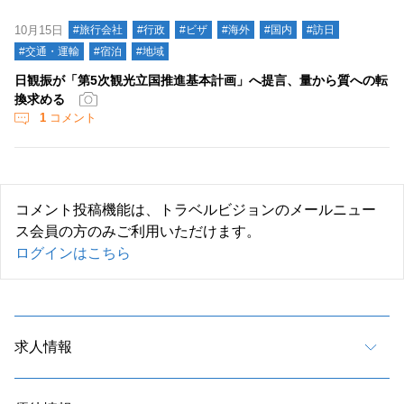
10月15日
#旅行会社
#行政
#ビザ
#海外
#国内
#訪日
#交通・運輸
#宿泊
#地域
日観振が「第5次観光立国推進基本計画」へ提言、量から質への転
換求める
1
コメント
コメント投稿機能は、トラベルビジョンのメールニュー
ス会員の方のみご利用いただけます。
ログインはこちら
求人情報