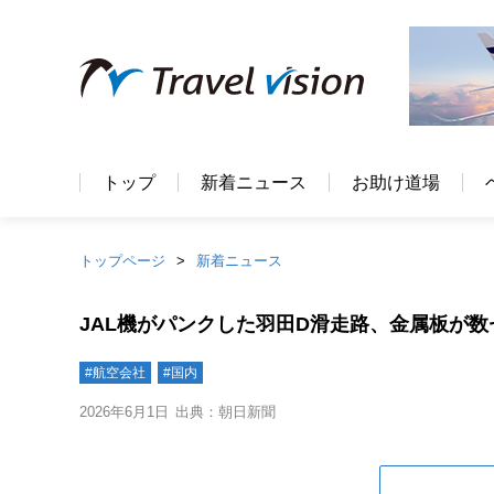
トップ
新着ニュース
お助け道場
トップページ
新着ニュース
JAL機がパンクした羽田D滑走路、金属板が
#航空会社
#国内
2026年6月1日
出典：朝日新聞