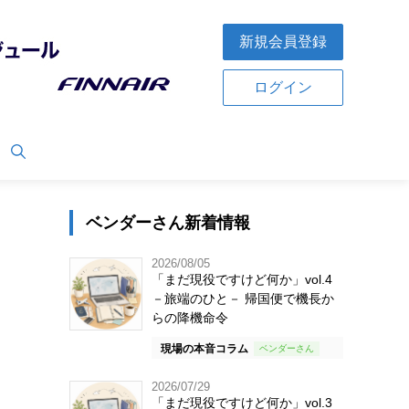
新規会員登録
ログイン
ベンダーさん新着情報
2026/08/05
「まだ現役ですけど何か」vol.4
－旅端のひと－ 帰国便で機長か
らの降機命令
現場の本音コラム
2026/07/29
「まだ現役ですけど何か」vol.3