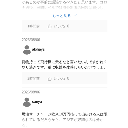
があるのか事前に議論するべきだと思います。コロ
ナ過後、民間レベルでは海外出張の回数は減少し、
リモートでやり取りするのが普通になっています
もっと見る
し。貴重な税金を使うなら費用対効果をキチンと周
知してからにして下さい。
0
1時間前
2026/08/06
alohays
荷物持って飛行機に乗るなと言いたいんですかね？
やり過ぎです。単に収益を改善したいだけでしょ。
0
2時間前
2026/08/06
sanya
燃油サーチャージ欧米14万円払って出掛ける人は限
られているだろうから、アジアが好調なのは分か
る。