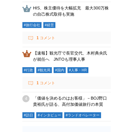
HIS、株主優待を大幅拡充 最大300万株
の自己株式取得も実施
#旅行会社
#経営
1
コメント
【速報】観光庁で長官交代、木村典央氏
が就任へ JNTOも理事人事
#行政
#観光局
#国内
#人事・HR
1
コメント
「価値を決めるのはお客様」－BOJ野口
貴裕氏が語る、高付加価値旅行の本質
#訪日
#インタビュー
#ランドオペレーター