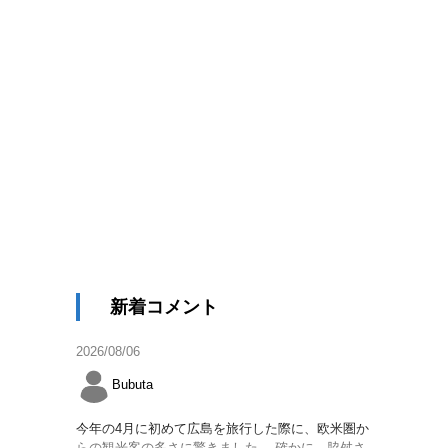
新着コメント
2026/08/06
Bubuta
今年の4月に初めて広島を旅行した際に、欧米圏か
らの観光客の多さに驚きました。 確かに、脇舛さ