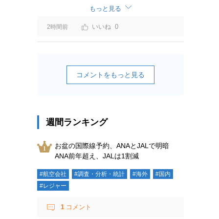
もっと見る
0
2時間前
コメントをもっと見る
週間ランキング
お盆の国際線予約、ANAとJALで明暗
ANA前年超え、JALは1割減
#航空会社
#調査・分析・統計
#海外
#国内
#レジャー
1
コメント