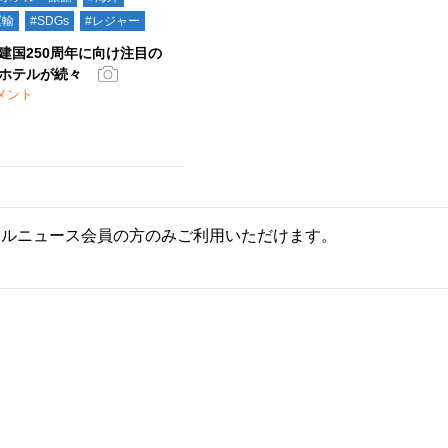
運輸
#SDGs
#レジャー
建国250周年に向け注目の
ホテルが続々
メント
ールニュース会員の方のみご利用いただけます。