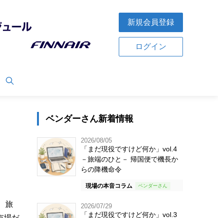
新規会員登録
ログイン
ベンダーさん新着情報
2026/08/05
「まだ現役ですけど何か」vol.4
－旅端のひと－ 帰国便で機長か
らの降機命令
現場の本音コラム
、旅
2026/07/29
「まだ現役ですけど何か」vol.3
市場だ