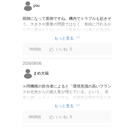
you
煩雑になって面倒ですね。機内でトラブルも起きそ
う。大きさや重量の問題ではなく、単純に汚れるか
ら下に置きたくないという気持ちには考えが及ばな
かったのでしょうかね。いっそ、荷物棚を撤去した
もっと見る
座席を作って、座席指定も荷物も含んだプランとす
べて無しで格安プランで分けてもらった方がシンプ
0
7時間前
ルで分かりやすいかも。どんどん料金が細分化され
て面倒です。
2026/08/06
まめ大福
≫同機構の担当者によると「環境意識の高いフラン
スや北米からの個人客が増えている」という。 非
常に嬉しいコメントですね。佐渡島は歴史文化と自
然が相まっての土地となっているので、個人的には
もっと見る
環境意識の低い人は来ないでほしいです。「金がと
れるんじゃないか」と勝手に穴掘ったりしそうな国
0
9時間前
の人は来ないでほしいですね。