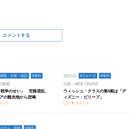
コメントする
#調査・分析・統計
#海外
3月21日
#クルーズ
#海外
日新聞
出典：WEB CRUISE
0％戦争のせい」 空路混乱、
ウィッシュ・クラスの第4船は「デ
アの観光地から悲鳴
ィズニー・ビリーブ」
メント
1
コメント
#ホテル・旅館
#海外