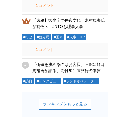
1
コメント
【速報】観光庁で長官交代、木村典央氏
が就任へ JNTOも理事人事
#行政
#観光局
#国内
#人事・HR
1
コメント
「価値を決めるのはお客様」－BOJ野口
貴裕氏が語る、高付加価値旅行の本質
#訪日
#インタビュー
#ランドオペレーター