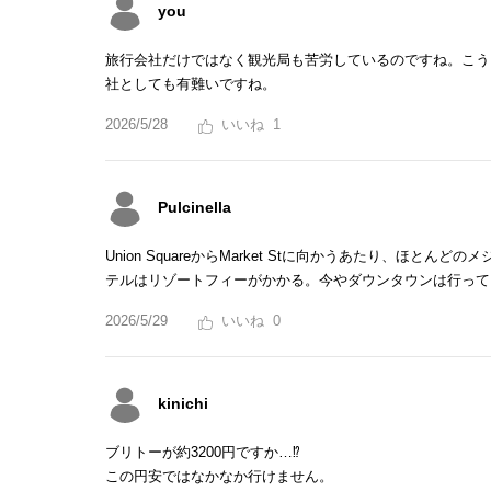
you
旅行会社だけではなく観光局も苦労しているのですね。こう
社としても有難いですね。
2026/5/28
1
Pulcinella
Union SquareからMarket Stに向かうあたり、ほ
テルはリゾートフィーがかかる。今やダウンタウンは行って
2026/5/29
0
kinichi
ブリトーが約3200円ですか…⁉︎
この円安ではなかなか行けません。