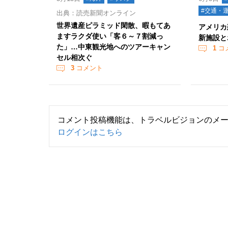
#交通・
出典：読売新聞オンライン
世界遺産ピラミッド閑散、暇もてあ
アメリカ
ますラクダ使い「客６～７割減っ
新施設と
た」…中東観光地へのツアーキャン
1
コ
セル相次ぐ
3
コメント
コメント投稿機能は、トラベルビジョンのメ
ログインはこちら