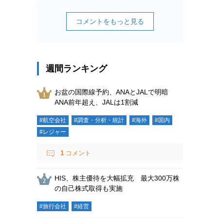
コメントをもっと見る
週間ランキング
お盆の国際線予約、ANAとJALで明暗
ANA前年超え、JALは1割減
#航空会社
#調査・分析・統計
#海外
#国内
#レジャー
1
コメント
HIS、株主優待を大幅拡充 最大300万株
の自己株式取得も実施
#旅行会社
#経営