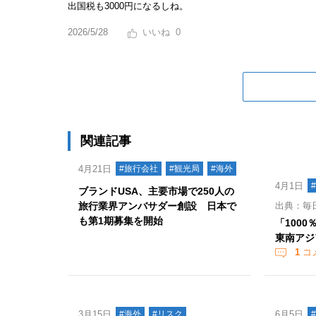
出国税も3000円になるしね。
2026/5/28
0
関連記事
4月21日
#旅行会社
#観光局
#海外
4月1日
ブランドUSA、主要市場で250人の
旅行業界アンバサダー創設 日本で
出典：毎
も第1期募集を開始
「100
東南アジ
1
コ
3月15日
#海外
#リスク
6月5日