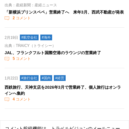
出典：産経新聞：産経ニュース
「新横浜プリンスペペ」営業終了へ 来年3月、西武不動産が発表
2
コメント
2月19日
#航空会社
#海外
出典：TRAICY（トライシー）
JAL、フランクフルト国際空港のラウンジの営業終了
5
コメント
1月22日
#旅行会社
#国内
#経営
西鉄旅行、天神支店を2026年3月で営業終了、個人旅行はオンラ
インへ集約
4
コメント
コメント投稿機能は、トラベルビジョンのメールニュー