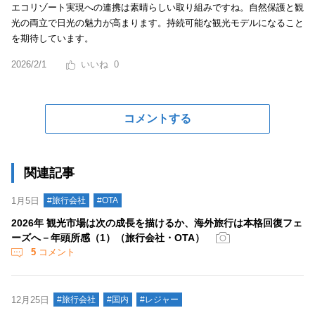
エコリゾート実現への連携は素晴らしい取り組みですね。自然保護と観
光の両立で日光の魅力が高まります。持続可能な観光モデルになること
を期待しています。
2026/2/1
0
コメントする
関連記事
1月5日
#旅行会社
#OTA
2026年 観光市場は次の成長を描けるか、海外旅行は本格回復フェ
ーズへ－年頭所感（1）（旅行会社・OTA）
5
コメント
12月25日
#旅行会社
#国内
#レジャー