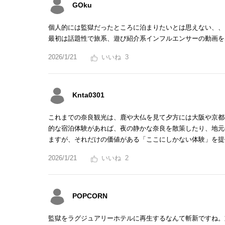
GOku
個人的には監獄だったところに泊まりたいとは思えない、、
最初は話題性で旅系、遊び紹介系インフルエンサーの動画を
2026/1/21
3
Knta0301
これまでの奈良観光は、鹿や大仏を見て夕方には大阪や京都
的な宿泊体験があれば、夜の静かな奈良を散策したり、地元
ますが、それだけの価値がある「ここにしかない体験」を提
2026/1/21
2
POPCORN
監獄をラグジュアリーホテルに再生するなんて斬新ですね。