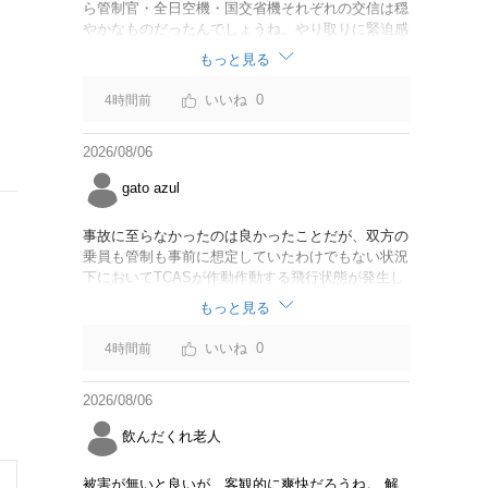
ら管制官・全日空機・国交省機それぞれの交信は穏
やかなものだったんでしょうね。やり取りに緊迫感
がなかったのならば今回の判断は正しいと思いま
もっと見る
す。
0
4時間前
2026/08/06
gato azul
事故に至らなかったのは良かったことだが、双方の
乗員も管制も事前に想定していたわけでもない状況
下においてTCASが作動作動する飛行状態が発生し
たことは事実。CABは身内可愛やでこのままうやむ
もっと見る
やにするつもりだろうか？
0
4時間前
2026/08/06
飲んだくれ老人
被害が無いと良いが、客観的に爽快だろうね。 解