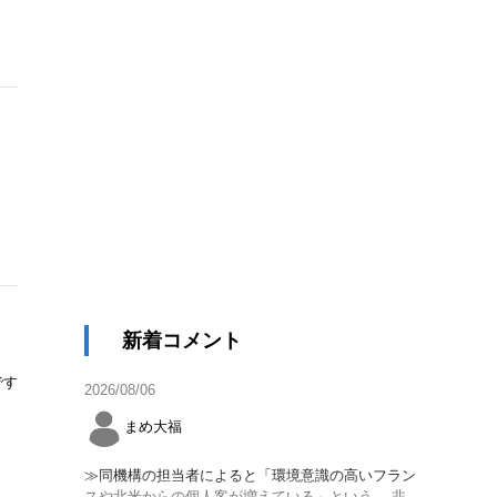
新着コメント
です
2026/08/06
まめ大福
≫同機構の担当者によると「環境意識の高いフラン
スや北米からの個人客が増えている」という。 非