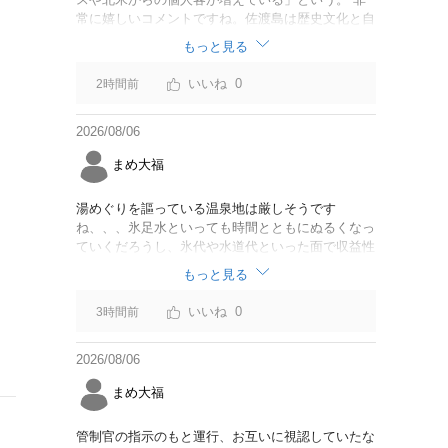
常に嬉しいコメントですね。佐渡島は歴史文化と自
然が相まっての土地となっているので、個人的には
もっと見る
環境意識の低い人は来ないでほしいです。「金がと
れるんじゃないか」と勝手に穴掘ったりしそうな国
0
2時間前
の人は来ないでほしいですね。
2026/08/06
まめ大福
湯めぐりを謳っている温泉地は厳しそうです
ね、、、氷足水といっても時間とともにぬるくなっ
ていくだろうし、氷代や水道代といった面で収益性
に課題を感じるが、非常に興味深い試みです
もっと見る
0
3時間前
2026/08/06
まめ大福
管制官の指示のもと運行、お互いに視認していたな