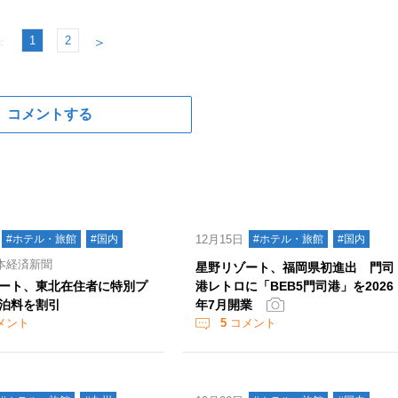
1
2
＜
＞
コメントする
#ホテル・旅館
#国内
12月15日
#ホテル・旅館
#国内
本経済新聞
星野リゾート、福岡県初進出 門司
ート、東北在住者に特別プ
港レトロに「BEB5門司港」を2026
泊料を割引
年7月開業
メント
5
コメント