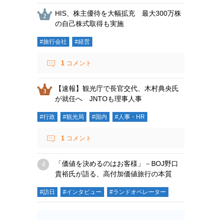
HIS、株主優待を大幅拡充 最大300万株
の自己株式取得も実施
#旅行会社
#経営
1
コメント
【速報】観光庁で長官交代、木村典央氏
が就任へ JNTOも理事人事
#行政
#観光局
#国内
#人事・HR
1
コメント
「価値を決めるのはお客様」－BOJ野口
貴裕氏が語る、高付加価値旅行の本質
#訪日
#インタビュー
#ランドオペレーター