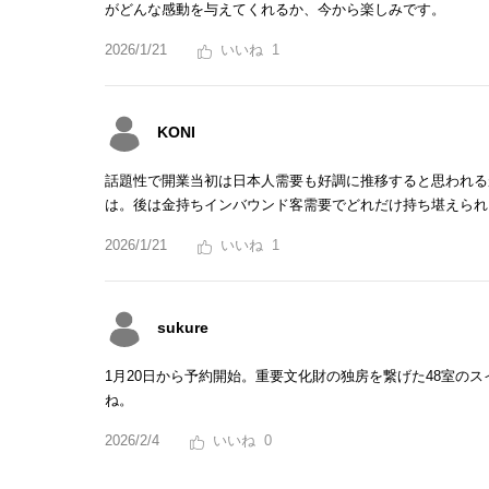
がどんな感動を与えてくれるか、今から楽しみです。
2026/1/21
1
KONI
話題性で開業当初は日本人需要も好調に推移すると思われる
は。後は金持ちインバウンド客需要でどれだけ持ち堪えられ
2026/1/21
1
sukure
1月20日から予約開始。重要文化財の独房を繋げた48室の
ね。
2026/2/4
0