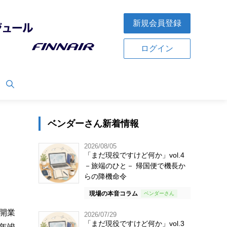
新規会員登録
ログイン
ベンダーさん新着情報
2026/08/05
「まだ現役ですけど何か」vol.4
－旅端のひと－ 帰国便で機長か
らの降機命令
現場の本音コラム
開業
2026/07/29
「まだ現役ですけど何か」vol.3
年竣