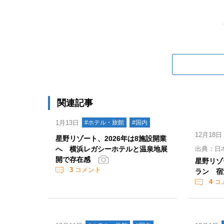
関連記事
1月13日
#ホテル・旅館
#国内
12月18日
星野リゾート、2026年は8施設開業
へ 横浜レガシーホテルと温泉地展
出典：日
開で存在感
星野リゾ
3
コメント
ラン 宿
4
コ