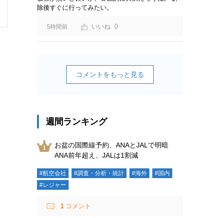
除後すぐに行ってみたい。
0
5時間前
コメントをもっと見る
週間ランキング
お盆の国際線予約、ANAとJALで明暗
ANA前年超え、JALは1割減
#航空会社
#調査・分析・統計
#海外
#国内
#レジャー
1
コメント