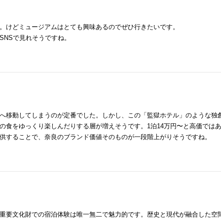
。けどミュージアムはとても興味あるのでぜひ行きたいです。
SNSで見れそうですね。
へ移動してしまうのが定番でした。しかし、この「監獄ホテル」のような独
の食をゆっくり楽しんだりする層が増えそうです。1泊14万円〜と高価では
供することで、奈良のブランド価値そのものが一段階上がりそうですね。
重要文化財での宿泊体験は唯一無二で魅力的です。歴史と現代が融合した空