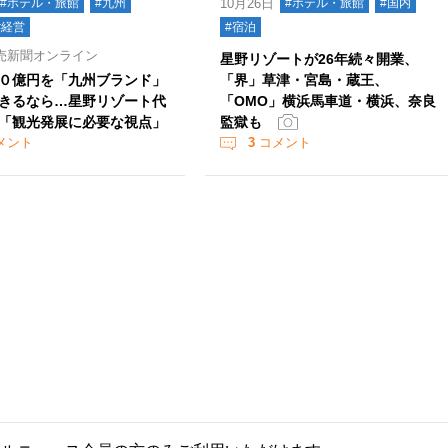
#ホテル・旅館
#九州
10月26日
#ホテル・旅館
#国内
#経営
#宿泊
売新聞オンライン
星野リゾートが26年続々開業、
０億円を「九州ブランド」
「界」草津・宮島・蔵王、
きるなら…星野リゾート代
「OMO」横浜馬車道・横浜、奈良
「観光発展に必要な視点」
監獄も
メント
3
コメント