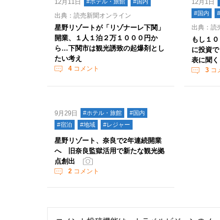
12月11日
#ホテル・旅館
#国内
12月1日
#国内
出典：読売新聞オンライン
星野リゾートが「リゾナーレ下関」
出典：読
開業、１人１泊２万１０００円か
もし１０
ら…下関市は観光誘致の起爆剤とし
に投資で
たい考え
表に聞く
4
コメント
3
コ
9月29日
#ホテル・旅館
#国内
#宿泊
#地域
#レジャー
星野リゾート、奈良で2年連続開業
へ 旧奈良監獄活用で新たな観光拠
点創出
2
コメント