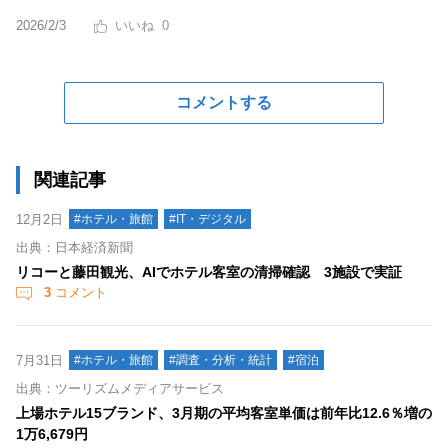
2026/2/3
0
コメントする
関連記事
12月2日
#ホテル・旅館
#IT・デジタル
出典：日本経済新聞
リコーと藤田観光、AIでホテル客室の清掃確認 3施設で実証
3
コメント
7月31日
#ホテル・旅館
#調査・分析・統計
#宿泊
出典：ツーリズムメディアサービス
上場ホテル15ブランド、3月期の平均客室単価は前年比12.6％増の
1万6,679円