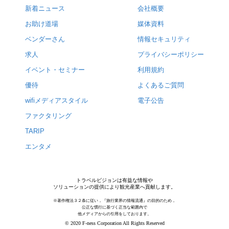
新着ニュース
会社概要
お助け道場
媒体資料
ベンダーさん
情報セキュリティ
求人
プライバシーポリシー
イベント・セミナー
利用規約
優待
よくあるご質問
wifiメディアスタイル
電子公告
ファクタリング
TARIP
エンタメ
トラベルビジョンは有益な情報や
ソリューションの提供により観光産業へ貢献します。
※著作権法３２条に従い，『旅行業界の情報流通』の目的のため，
公正な慣行に基づく正当な範囲内で
他メディアからの引用をしております。
© 2020 F-ness Corporation All Rights Reserved