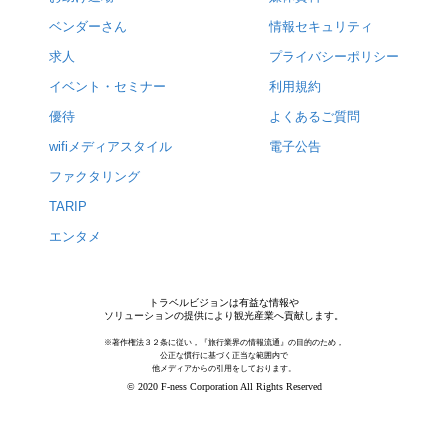
ベンダーさん
情報セキュリティ
求人
プライバシーポリシー
イベント・セミナー
利用規約
優待
よくあるご質問
wifiメディアスタイル
電子公告
ファクタリング
TARIP
エンタメ
トラベルビジョンは有益な情報や
ソリューションの提供により観光産業へ貢献します。
※著作権法３２条に従い，『旅行業界の情報流通』の目的のため，
公正な慣行に基づく正当な範囲内で
他メディアからの引用をしております。
© 2020 F-ness Corporation All Rights Reserved