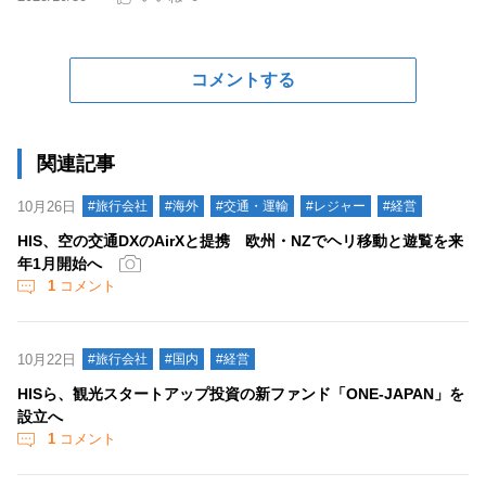
コメントする
関連記事
10月26日
#旅行会社
#海外
#交通・運輸
#レジャー
#経営
HIS、空の交通DXのAirXと提携 欧州・NZでヘリ移動と遊覧を来
年1月開始へ
1
コメント
10月22日
#旅行会社
#国内
#経営
HISら、観光スタートアップ投資の新ファンド「ONE-JAPAN」を
設立へ
1
コメント