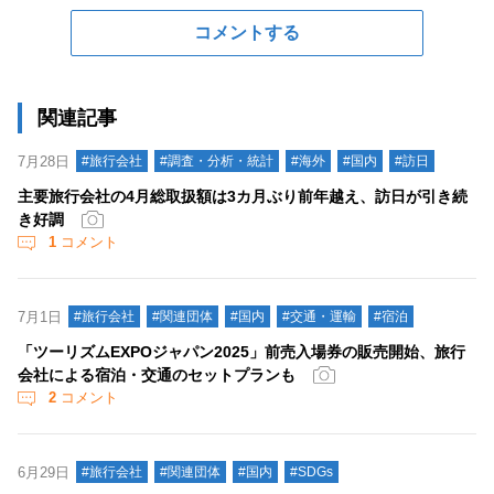
コメントする
関連記事
7月28日
#旅行会社
#調査・分析・統計
#海外
#国内
#訪日
主要旅行会社の4月総取扱額は3カ月ぶり前年越え、訪日が引き続
き好調
1
コメント
7月1日
#旅行会社
#関連団体
#国内
#交通・運輸
#宿泊
「ツーリズムEXPOジャパン2025」前売入場券の販売開始、旅行
会社による宿泊・交通のセットプランも
2
コメント
6月29日
#旅行会社
#関連団体
#国内
#SDGs