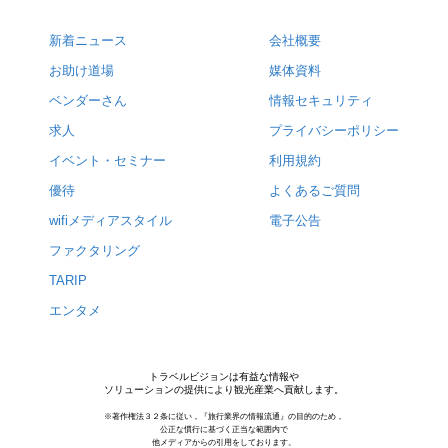
新着ニュース
会社概要
お助け道場
媒体資料
ベンダーさん
情報セキュリティ
求人
プライバシーポリシー
イベント・セミナー
利用規約
優待
よくあるご質問
wifiメディアスタイル
電子公告
ファクタリング
TARIP
エンタメ
トラベルビジョンは有益な情報や
ソリューションの提供により観光産業へ貢献します。
※著作権法３２条に従い，『旅行業界の情報流通』の目的のため，
公正な慣行に基づく正当な範囲内で
他メディアからの引用をしております。