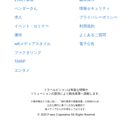
ベンダーさん
情報セキュリティ
求人
プライバシーポリシー
イベント・セミナー
利用規約
優待
よくあるご質問
wifiメディアスタイル
電子公告
ファクタリング
TARIP
エンタメ
トラベルビジョンは有益な情報や
ソリューションの提供により観光産業へ貢献します。
※著作権法３２条に従い，『旅行業界の情報流通』の目的のため，
公正な慣行に基づく正当な範囲内で
他メディアからの引用をしております。
© 2020 F-ness Corporation All Rights Reserved