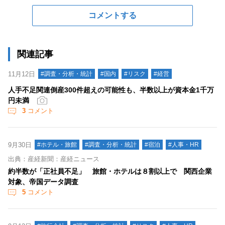
コメントする
関連記事
11月12日
#調査・分析・統計
#国内
#リスク
#経営
人手不足関連倒産300件超えの可能性も、半数以上が資本金1千万
円未満
3
コメント
9月30日
#ホテル・旅館
#調査・分析・統計
#宿泊
#人事・HR
出典：産経新聞：産経ニュース
約半数が「正社員不足」 旅館・ホテルは８割以上で 関西企業
対象、帝国データ調査
5
コメント