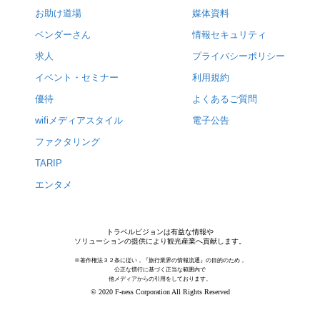
お助け道場
媒体資料
ベンダーさん
情報セキュリティ
求人
プライバシーポリシー
イベント・セミナー
利用規約
優待
よくあるご質問
wifiメディアスタイル
電子公告
ファクタリング
TARIP
エンタメ
トラベルビジョンは有益な情報や
ソリューションの提供により観光産業へ貢献します。
※著作権法３２条に従い，『旅行業界の情報流通』の目的のため，
公正な慣行に基づく正当な範囲内で
他メディアからの引用をしております。
© 2020 F-ness Corporation All Rights Reserved