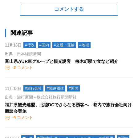
コメントする
関連記事
11月18日
#行政
#国内
#交通・運輸
#地域
出典：日本経済新聞
富山県がJR東グループと観光誘客 桜木町駅で食など紹介
2
コメント
11月13日
#旅行会社
#関連団体
#国内
出典：旅行新聞 - 株式会社旅行新聞新社
福井県観光連盟、北陸DCでさらなる誘客へ 都内で旅行会社向け
商談会実施
4
コメント