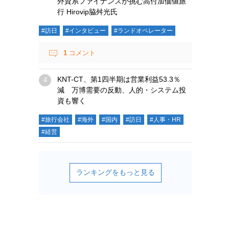
外資系ファイナンスが挑む高付加価値旅
行 Hirovip脇舛光氏
#訪日
#インタビュー
#ランドオペレーター
1
コメント
KNT-CT、第1四半期は営業利益53.3％
減 万博需要の反動、人的・システム投
資も響く
#旅行会社
#海外
#国内
#訪日
#人事・HR
#経営