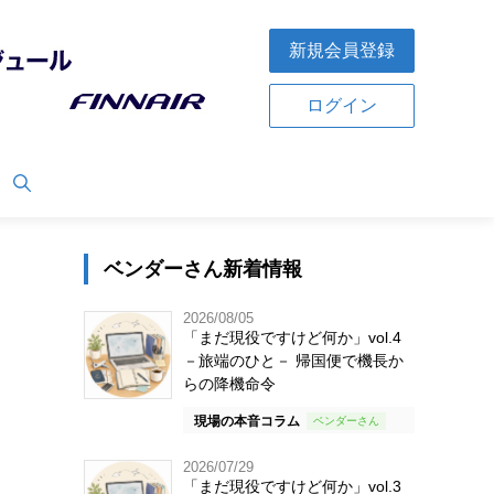
新規会員登録
ログイン
ベンダーさん新着情報
2026/08/05
「まだ現役ですけど何か」vol.4
－旅端のひと－ 帰国便で機長か
らの降機命令
現場の本音コラム
2026/07/29
「まだ現役ですけど何か」vol.3