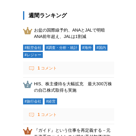
週間ランキング
お盆の国際線予約、ANAとJALで明暗
ANA前年超え、JALは1割減
#航空会社
#調査・分析・統計
#海外
#国内
#レジャー
1
コメント
HIS、株主優待を大幅拡充 最大300万株
の自己株式取得も実施
#旅行会社
#経営
1
コメント
『ガイド』という仕事を再定義する－元