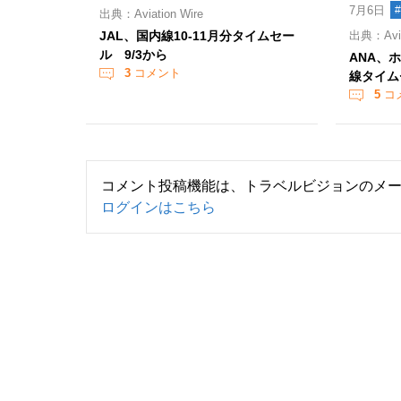
7月6日
出典：Aviation Wire
JAL、国内線10-11月分タイムセー
出典：Aviat
ル 9/3から
ANA、
3
コメント
線タイム
5
コ
コメント投稿機能は、トラベルビジョンのメ
ログインはこちら