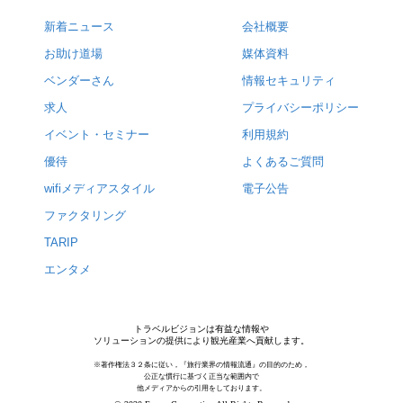
新着ニュース
会社概要
お助け道場
媒体資料
ベンダーさん
情報セキュリティ
求人
プライバシーポリシー
イベント・セミナー
利用規約
優待
よくあるご質問
wifiメディアスタイル
電子公告
ファクタリング
TARIP
エンタメ
トラベルビジョンは有益な情報や
ソリューションの提供により観光産業へ貢献します。
※著作権法３２条に従い，『旅行業界の情報流通』の目的のため，
公正な慣行に基づく正当な範囲内で
他メディアからの引用をしております。