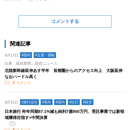
コメントする
関連記事
9月17日
#国内
#交通・運輸
出典：産経新聞：産経ニュース
北陸新幹線延伸あす半年 首都圏からのアクセス向上 大阪延伸
なおハードル高く
2
コメント
8月31日
#旅行会社
#海外
#国内
#訪日
#経営
日本旅行 昨年同期87.1%減も純利7億900万円、受託事業では新領
域獲得目指す=中間決算
6
コメント