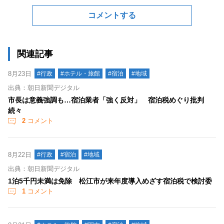
コメントする
関連記事
8月23日
#行政
#ホテル・旅館
#宿泊
#地域
出典：朝日新聞デジタル
市長は意義強調も…宿泊業者「強く反対」 宿泊税めぐり批判
続々
2
コメント
8月22日
#行政
#宿泊
#地域
出典：朝日新聞デジタル
1泊5千円未満は免除 松江市が来年度導入めざす宿泊税で検討委
1
コメント