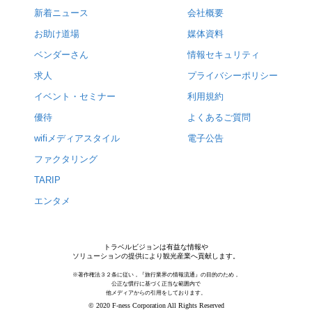
新着ニュース
会社概要
お助け道場
媒体資料
ベンダーさん
情報セキュリティ
求人
プライバシーポリシー
イベント・セミナー
利用規約
優待
よくあるご質問
wifiメディアスタイル
電子公告
ファクタリング
TARIP
エンタメ
トラベルビジョンは有益な情報や
ソリューションの提供により観光産業へ貢献します。
※著作権法３２条に従い，『旅行業界の情報流通』の目的のため，
公正な慣行に基づく正当な範囲内で
他メディアからの引用をしております。
© 2020 F-ness Corporation All Rights Reserved