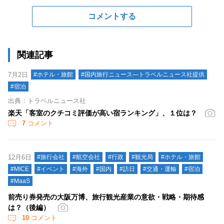
コメントする
関連記事
7月2日
#ホテル・旅館
#国内旅行ニュース―トラベルニュース社提供
#宿泊
出典：トラベルニュース社
楽天「客室のクチコミ評価が高い宿ランキング」、１位は？
7
コメント
12月6日
#旅行会社
#航空会社
#行政
#観光局
#ホテル・旅館
#MICE
#イベント
#海外
#国内
#訪日
#交通・運輸
#宿泊
#MaaS
前売り券発売の大阪万博、旅行観光産業の意欲・戦略・期待感
は？（後編）
10
コメント